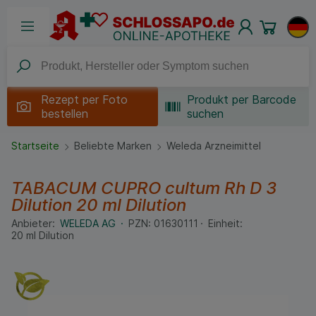
Rezept per
Foto
Produkt per Barcode
bestellen
suchen
Startseite
Beliebte Marken
Weleda Arzneimittel
TABACUM CUPRO cultum Rh D 3
Dilution
20 ml
Dilution
Anbieter:
WELEDA AG
PZN:
01630111
Einheit:
20
ml
Dilution