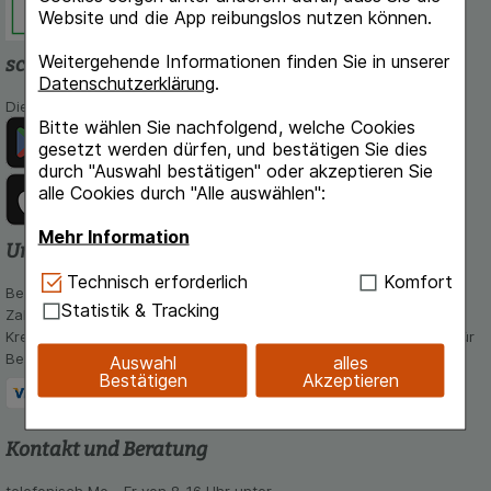
Website und die App reibungslos nutzen können.
Weitergehende Informationen finden Sie in unserer
schlossapo.de-App
Datenschutzerklärung
.
Die App von schlossapo.de jetzt mit E-Rezept-Scanner
Bitte wählen Sie nachfolgend, welche Cookies
gesetzt werden dürfen, und bestätigen Sie dies
durch "Auswahl bestätigen" oder akzeptieren Sie
alle Cookies durch "Alle auswählen":
Mehr Information
Unsere Zahlungsarten
Technisch Notwendig:
Hierbei handelt es sich um
Technisch erforderlich
Komfort
Bequem und sicher - Wählen Sie aus unseren verschiedenen
Cookies, die für die Grundfunktionen unserer
Statistik & Tracking
Zahlungsmöglichkeiten:
Website notwendig sind (z.B. Navigation,
Kreditkarte, PayPal,Vorkasse, iDeal, Bancontact und Rechnung (für
Warenkorb, Kundenkonto), weshalb auf diese nicht
Bestandskunden)
Auswahl
alles
verzichtet werden kann.
Bestätigen
Akzeptieren
Komfort:
Diese Cookies werden genutzt um das
Einkaufserlebnis noch ansprechender zu gestalten,
Kontakt und Beratung
beispielsweise für die Wiedererkennung des
Besuchers oder unsere Seite an bevorzugte