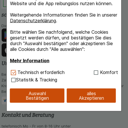
Website und die App reibungslos nutzen können.
schlossapo.de-App
Weitergehende Informationen finden Sie in unserer
Datenschutzerklärung
.
Die App von schlossapo.de jetzt mit E-Rezept-Scanner
Bitte wählen Sie nachfolgend, welche Cookies
gesetzt werden dürfen, und bestätigen Sie dies
durch "Auswahl bestätigen" oder akzeptieren Sie
alle Cookies durch "Alle auswählen":
Mehr Information
Unsere Zahlungsarten
Technisch Notwendig:
Hierbei handelt es sich um
Technisch erforderlich
Komfort
Bequem und sicher - Wählen Sie aus unseren verschiedenen
Cookies, die für die Grundfunktionen unserer
Statistik & Tracking
Zahlungsmöglichkeiten:
Website notwendig sind (z.B. Navigation,
Kreditkarte, PayPal,Vorkasse, iDeal, Bancontact und Rechnung (für
Warenkorb, Kundenkonto), weshalb auf diese nicht
Bestandskunden)
Auswahl
alles
verzichtet werden kann.
Bestätigen
Akzeptieren
Komfort:
Diese Cookies werden genutzt um das
Einkaufserlebnis noch ansprechender zu gestalten,
Kontakt und Beratung
beispielsweise für die Wiedererkennung des
Besuchers oder unsere Seite an bevorzugte
telefonisch Mo - Fr von 8-16 Uhr unter