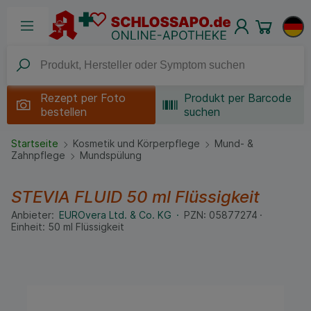
Rezept per
Foto
Produkt per Barcode
bestellen
suchen
Startseite
Kosmetik und Körperpflege
Mund- &
Zahnpflege
Mundspülung
STEVIA FLUID
50 ml
Flüssigkeit
Anbieter:
EUROvera Ltd. & Co. KG
PZN:
05877274
Einheit:
50
ml
Flüssigkeit