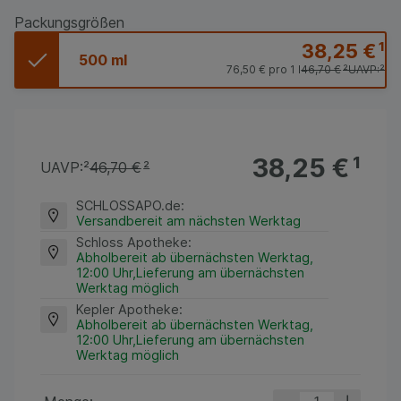
Packungsgrößen
38,25 €
¹
500 ml
76,50 €
pro 1 l
46,70 €
²
UAVP:
²
38,25 €
¹
UAVP:
²
46,70 €
²
SCHLOSSAPO.de
:
Versandbereit am nächsten Werktag
Schloss Apotheke
:
Abholbereit ab übernächsten Werktag,
12:00 Uhr,Lieferung am übernächsten
Werktag möglich
Kepler Apotheke
:
Abholbereit ab übernächsten Werktag,
12:00 Uhr,Lieferung am übernächsten
Werktag möglich