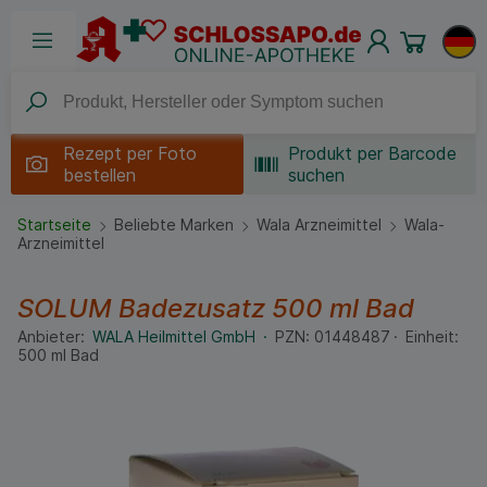
Rezept per
Foto
Produkt per Barcode
bestellen
suchen
Startseite
Beliebte Marken
Wala Arzneimittel
Wala-
Arzneimittel
SOLUM Badezusatz
500 ml
Bad
Anbieter:
WALA Heilmittel GmbH
PZN:
01448487
Einheit:
500
ml
Bad