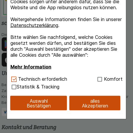
Cookies sorgen unter anderem dafür, dass Sie die
Website und die App reibungslos nutzen können.
Weitergehende Informationen finden Sie in unserer
schlossapo.de-App
Datenschutzerklärung
.
Die App von schlossapo.de jetzt mit E-Rezept-Scanner
Bitte wählen Sie nachfolgend, welche Cookies
gesetzt werden dürfen, und bestätigen Sie dies
durch "Auswahl bestätigen" oder akzeptieren Sie
alle Cookies durch "Alle auswählen":
Mehr Information
Unsere Zahlungsarten
Technisch Notwendig:
Hierbei handelt es sich um
Technisch erforderlich
Komfort
Cookies, die für die Grundfunktionen unserer
Bequem und sicher - Wählen Sie aus unseren verschiedenen
Statistik & Tracking
Website notwendig sind (z.B. Navigation,
Zahlungsmöglichkeiten:
Warenkorb, Kundenkonto), weshalb auf diese nicht
Kreditkarte, PayPal,Vorkasse, iDeal, Bancontact und Rechnung (für
Auswahl
alles
verzichtet werden kann.
Bestandskunden)
Bestätigen
Akzeptieren
Komfort:
Diese Cookies werden genutzt um das
Einkaufserlebnis noch ansprechender zu gestalten,
beispielsweise für die Wiedererkennung des
Kontakt und Beratung
Besuchers oder unsere Seite an bevorzugte