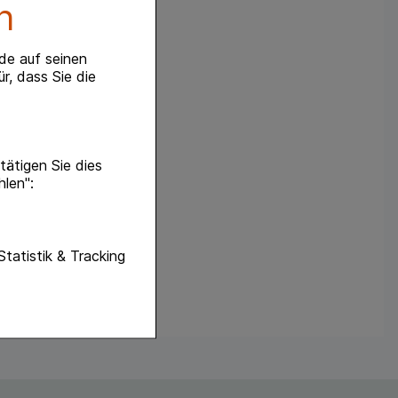
n
de auf seinen
r, dass Sie die
ätigen Sie dies
hlen":
unktionen unserer
Statistik & Tracking
f diese nicht
hender zu
eite an bevorzugte
lichen es uns auch
ramm zu betreiben.