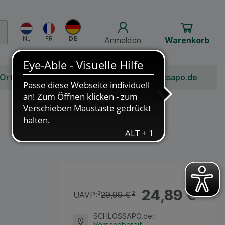
Anmelden
Warenkorb
 Ort
Bonusprogramm
Jobs
Über Schlossapo.de
24,89 €
¹
UAVP:
²
29,99 €
²
SCHLOSSAPO.de
:
Versandbereit