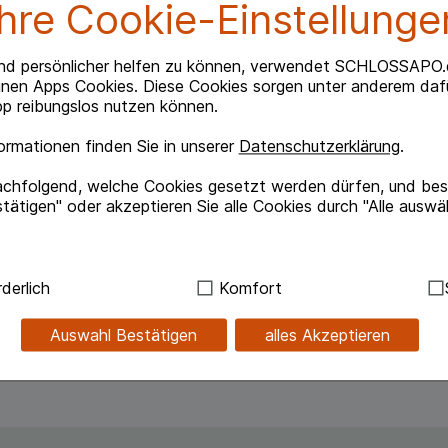
Ihre Cookie-Einstellunge
nd persönlicher helfen zu können, verwendet SCHLOSSAPO.
inen Apps Cookies. Diese Cookies sorgen unter anderem dafü
ls arzneilich wirksame Bestandteile: 160,00 mg
p reibungslos nutzen können.
umenblüten; Ampferkraut; Holunderblüten; Eisenkraut
rmationen finden Sie in unserer
Datenschutzerklärung
.
achfolgend, welche Cookies gesetzt werden dürfen, und best
benhöhlen (akute, unkomplizierte Rhinosinusitis).
tätigen" oder akzeptieren Sie alle Cookies durch "Alle auswä
 unter 18 Jahren nicht angewendet werden. Es liegen
ugendlichen unter 18 Jahren bislang keine
ndig:
Hierbei handelt es sich um Cookies, die für die Grundf
derlich
Komfort
sind (z.B. Navigation, Warenkorb, Kundenkonto), weshalb au
se und Sucrose.
kann.
Auswahl Bestätigen
alles Akzeptieren
kies werden genutzt um das Einkaufserlebnis noch ansprec
lsweise für die Wiedererkennung des Besuchers oder unsere S
z.B. Spracheinstellung) anzupassen. Komfort-Cookies ermög
se zugeschrittene Inhalte anzuzeigen und unser Partnerprog