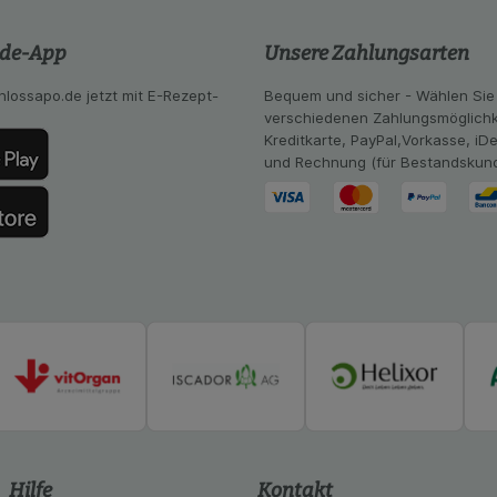
ng:
Hierüber lassen sich Informationen über die Art und Wei
mmeln, mit deren Hilfe wir unsere Website weiter für Sie opt
.de-App
Unsere Zahlungsarten
Website aber auch die Werbung auf Drittseiten möglichst rele
achten Sie, dass Daten hierfür teilweise an Dritte wie z.B. G
hlossapo.de jetzt mit E-Rezept-
Bequem und sicher - Wählen Sie
 werden.
verschiedenen Zahlungsmöglichk
Kreditkarte, PayPal,Vorkasse, iD
und Rechnung (für Bestandskun
Hilfe
Kontakt