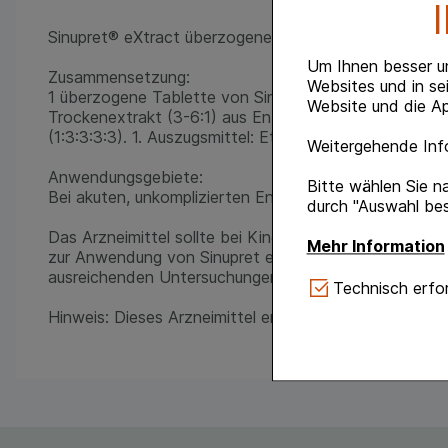
Sinupret® eXtract überzogene Tabletten
Um Ihnen besser u
Zusammensetzung:
Websites und in se
1 überzogene Tablette von Sinupret extract enthält a
Website und die Ap
Trockenextrakt (3-6:1) aus Enzianwurzel; Schlüsselbl
(1:3:3:3:3). 1. Auszugsmittel: Ethanol 51% (m/m).
Weitergehende Info
Anwendungsgebiete:
Bitte wählen Sie n
Bei akuten, unkomplizierten Entzündungen der Nasenne
durch "Auswahl bes
Das Arzneimittel sollte bei Kindern und Jugendlichen
Mehr Information
zur Anwendung von Sinupret extract bei Kindern und J
ausreichenden Untersuchungen vor.
Technisch Notwe
Technisch erfor
Website notwendig 
Hinweis: Dieses Arzneimittel enthält die Zucker Gluco
verzichtet werden 
Komfort:
Diese Coo
gestalten, beispie
Verhaltensweisen (
auf Ihre Bedürfnis