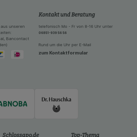
se der Nutzung
imieren können, den
Kontakt und Beratung
vant für Sie zu
oogle oder soziale
 aus unseren
telefonisch Mo - Fr von 8-16 Uhr unter
eiten:
06851-939 56 56
eal, Bancontact
den)
Rund um die Uhr per E-Mail
zum Kontaktformular
Schlossapo.de
Top-Thema