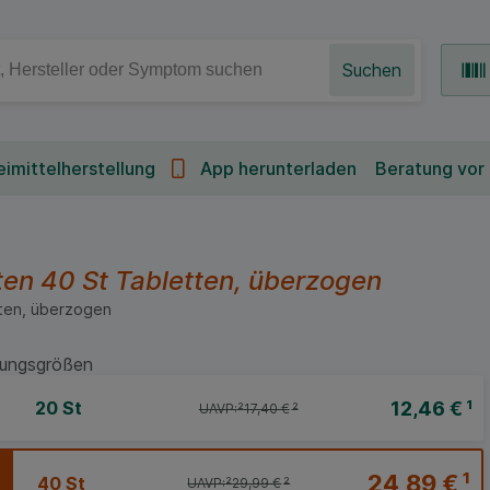
Suchen
imittelherstellung
App herunterladen
Beratung vor
ten
40 St
Tabletten, überzogen
ten, überzogen
ungsgrößen
12,46 €
¹
20 St
UAVP:
²
17,40 €
²
24,89 €
¹
40 St
UAVP:
²
29,99 €
²