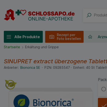
Rezept per
Alle Produkte
Arzne
Foto bestellen
Startseite
Erkältung und Grippe
SINUPRET extract überzogene Tablet
Anbieter:
Bionorica SE
PZN:
09285547
Einheit:
40
St
Tablet
Pack