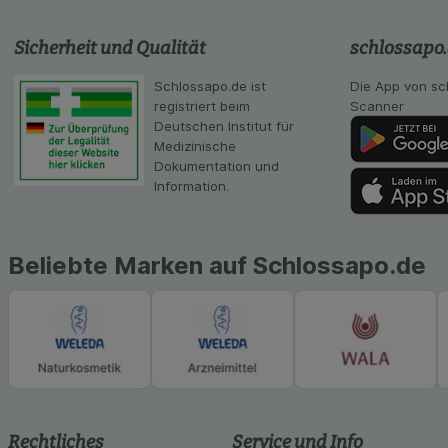
Statistik & Tracki
unserer Website sa
Sicherheit und Qualität
schlossapo
Inhalt auf unserer 
gestalten. Bitte be
Schlossapo.de ist
Die App von sc
Medien übertragen
registriert beim
Scanner
Deutschen Institut für
Medizinische
Dokumentation und
Information.
Beliebte Marken auf Schlossapo.de
Rechtliches
Service und Info