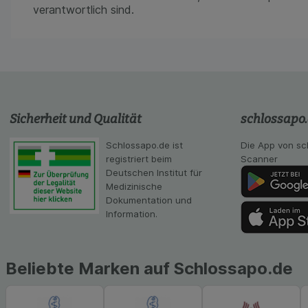
gestalten, beispie
verantwortlich sind.
Verhaltensweisen (
auf Ihre Bedürfnis
Statistik & Tracki
unserer Website sa
Inhalt auf unserer 
gestalten. Bitte be
Medien übertragen
Sicherheit und Qualität
schlossapo
Schlossapo.de ist
Die App von sc
registriert beim
Scanner
Deutschen Institut für
Medizinische
Dokumentation und
Information.
Beliebte Marken auf Schlossapo.de