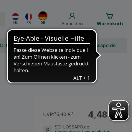
Anmelden
Warenkorb
 Ort
Bonusprogramm
Jobs
Über Schlossapo.de
4,48 €
¹
UVP:
³
5,40 €
³
SCHLOSSAPO.de
:
Versandbereit am nächsten