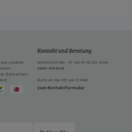
eite an bevorzugte
lichen es uns auch
ramm zu betreiben.
se der Nutzung
imieren können, den
vant für Sie zu
oogle oder soziale
Kontakt und Beratung
 aus unseren
telefonisch Mo - Fr von 8-16 Uhr unter
eiten:
06851-939 56 56
eal, Bancontact
den)
Rund um die Uhr per E-Mail
zum Kontaktformular