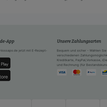
lsweise für die Wiedererkennung des Besuchers oder unsere S
z.B. Spracheinstellung) anzupassen. Komfort-Cookies ermög
se zugeschrittene Inhalte anzuzeigen und unser Partnerprog
ng:
Hierüber lassen sich Informationen über die Art und Wei
mmeln, mit deren Hilfe wir unsere Website weiter für Sie opt
Website aber auch die Werbung auf Drittseiten möglichst rele
achten Sie, dass Daten hierfür teilweise an Dritte wie z.B. G
 werden.
.de-App
Unsere Zahlungsarten
hlossapo.de jetzt mit E-Rezept-
Bequem und sicher - Wählen Sie
verschiedenen Zahlungsmöglichk
Kreditkarte, PayPal,Vorkasse, iD
und Rechnung (für Bestandskun