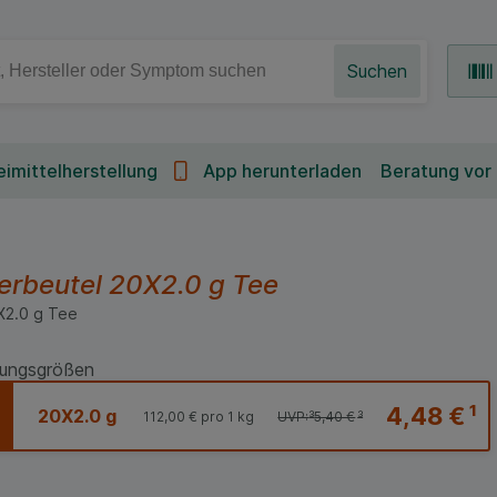
Suchen
imittelherstellung
App herunterladen
Beratung vor
erbeutel
20X2.0 g
Tee
X2.0
g
Tee
ungsgrößen
4,48 €
¹
20X2.0 g
112,00 €
pro 1 kg
UVP:
³
5,40 €
³