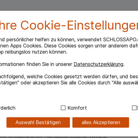
Ihre Cookie-Einstellunge
nd persönlicher helfen zu können, verwendet SCHLOSSAPO.
inen Apps Cookies. Diese Cookies sorgen unter anderem dafü
p reibungslos nutzen können.
:
rmationen finden Sie in unserer
Datenschutzerklärung
.
achfolgend, welche Cookies gesetzt werden dürfen, und best
 Ödemen und zur Durchspülung der ableitenden
tätigen" oder akzeptieren Sie alle Cookies durch "Alle auswä
kraut oder Zinnkraut bezeichnet.
ndig:
Hierbei handelt es sich um Cookies, die für die Grundf
derlich
Komfort
, dass die Droge aufgrund des hohen
sind (z.B. Navigation, Warenkorb, Kundenkonto), weshalb au
benutzt wird. Zu den Inhaltsstoffen des
kann.
Auswahl Bestätigen
alles Akzeptieren
roge aufgrund des hohen Kieselsäuregehalts auch
haltsstoffen des Schachtelhalmkrauts zählen neben
kies werden genutzt um das Einkaufserlebnis noch ansprec
sche (Steigerung der Harnausscheidung) Wirkung