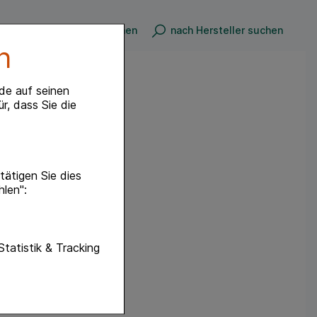
nach Produkt suchen
nach Hersteller suchen
n
de auf seinen
r, dass Sie die
ätigen Sie dies
hlen":
unktionen unserer
Statistik & Tracking
f diese nicht
hender zu