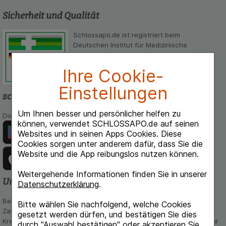
Sicherheit und Qualität
Schlossapo.de ist registriert beim
Deutschen Institut für Medizinische
Dokumentation und Information.
Ihre Cookie-
Einstellungen
schlossapo.de-App
Um Ihnen besser und persönlicher helfen zu
Die App von schlossapo.de jetzt mit E-Rezept-Scanner
können, verwendet SCHLOSSAPO.de auf seinen
Websites und in seinen Apps Cookies. Diese
Cookies sorgen unter anderem dafür, dass Sie die
Website und die App reibungslos nutzen können.
Weitergehende Informationen finden Sie in unserer
Unsere Zahlungsarten
Datenschutzerklärung
.
Bequem und sicher - Wählen Sie aus unseren verschiedenen
Bitte wählen Sie nachfolgend, welche Cookies
Zahlungsmöglichkeiten:
gesetzt werden dürfen, und bestätigen Sie dies
Kreditkarte, PayPal,Vorkasse, iDeal, Bancontact und Rechnung (für
durch "Auswahl bestätigen" oder akzeptieren Sie