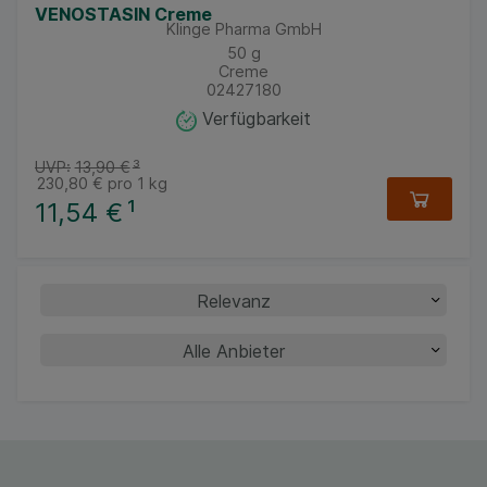
VENOSTASIN Creme
Klinge Pharma GmbH
50
g
Creme
02427180
Verfügbarkeit
UVP:
13,90 €
³
230,80 €
pro 1 kg
11,54 €
¹