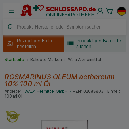
Rezept per
Foto
Produkt per Barcode
bestellen
suchen
Startseite
Beliebte Marken
Wala Arzneimittel
ROSMARINUS OLEUM aethereum
10%
100 ml
Öl
Anbieter:
WALA Heilmittel GmbH
PZN:
02088803
Einheit:
100
ml
Öl