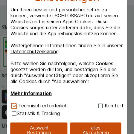
Um Ihnen besser und persönlicher helfen zu
können, verwendet SCHLOSSAPO.de auf seinen
Websites und in seinen Apps Cookies. Diese
Sicherheit und Qualität
Cookies sorgen unter anderem dafür, dass Sie die
Website und die App reibungslos nutzen können.
Schlossapo.de ist registriert beim
Weitergehende Informationen finden Sie in unserer
Deutschen Institut für Medizinische
Datenschutzerklärung
.
Dokumentation und Information.
Bitte wählen Sie nachfolgend, welche Cookies
gesetzt werden dürfen, und bestätigen Sie dies
schlossapo.de-App
durch "Auswahl bestätigen" oder akzeptieren Sie
alle Cookies durch "Alle auswählen":
Die App von schlossapo.de jetzt mit E-Rezept-Scanner
Mehr Information
Technisch Notwendig:
Hierbei handelt es sich um
Technisch erforderlich
Komfort
Cookies, die für die Grundfunktionen unserer
Statistik & Tracking
Website notwendig sind (z.B. Navigation,
Warenkorb, Kundenkonto), weshalb auf diese nicht
Unsere Zahlungsarten
Auswahl
alles
verzichtet werden kann.
Bestätigen
Akzeptieren