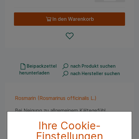
In den Warenkorb
Beipackzettel
nach Produkt suchen
herunterladen
nach Hersteller suchen
Rosmarin (Rosmarinus officinalis L.)
Bei Neigung zu allgemeinem Kältegefühl,
Morgenmüdigkeit, Kreislauftonisierung
Ihre Cookie-
Einstellungen