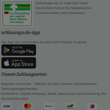
beispielsweise für die Wiedererkennung des
Schlossapo.de ist registriert beim
Besuchers oder unsere Seite an bevorzugte
Deutschen Institut für Medizinische
Verhaltensweisen (z.B. Spracheinstellung)
Dokumentation und Information.
anzupassen. Komfort-Cookies ermöglichen es uns
auch auf Ihre Bedürfnisse zugeschrittene Inhalte
anzuzeigen und unser Partnerprogramm zu
betreiben.
schlossapo.de-App
Statistik & Tracking:
Hierüber lassen sich
Die App von schlossapo.de jetzt mit E-Rezept-Scanner
Informationen über die Art und Weise der Nutzung
unserer Website sammeln, mit deren Hilfe wir
unsere Website weiter für Sie optimieren können,
den Inhalt auf unserer Website aber auch die
Werbung auf Drittseiten möglichst relevant für Sie
zu gestalten. Bitte beachten Sie, dass Daten
Unsere Zahlungsarten
hierfür teilweise an Dritte wie z.B. Google oder
soziale Medien übertragen werden.
Bequem und sicher - Wählen Sie aus unseren verschiedenen
Zahlungsmöglichkeiten:
Kreditkarte, PayPal,Vorkasse, iDeal, Bancontact und Rechnung (für
Bestandskunden)