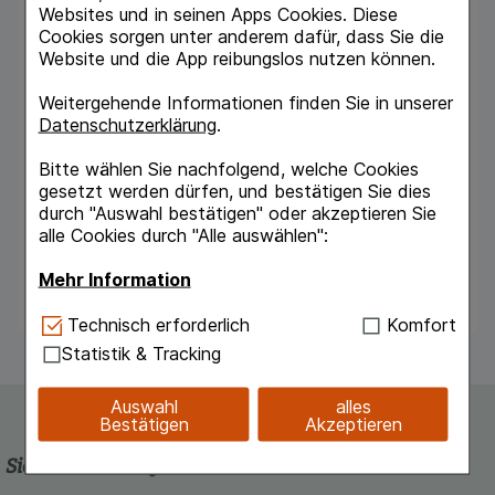
Websites und in seinen Apps Cookies. Diese
- erhöht Patientenkomfort (z. B. Abpolsterung
Cookies sorgen unter anderem dafür, dass Sie die
der Tibiakante)
Website und die App reibungslos nutzen können.
- reduziert das Verrutschen des
Kompressionsverbandes
Weitergehende Informationen finden Sie in unserer
- luft- und wasserdampfdurchlässig
Datenschutzerklärung
.
- reißfest und dehnfähig
- mit Schnittkanten
Bitte wählen Sie nachfolgend, welche Cookies
- weiß
gesetzt werden dürfen, und bestätigen Sie dies
durch "Auswahl bestätigen" oder akzeptieren Sie
Hinweise
alle Cookies durch "Alle auswählen":
50-mal waschbar bei max. 95° C
Elastizität und Polsterwirkung bleiben auch
Mehr Information
nach dem Waschen erhalten
Technisch Notwendig:
Hierbei handelt es sich um
Technisch erforderlich
Komfort
Cookies, die für die Grundfunktionen unserer
Statistik & Tracking
Website notwendig sind (z.B. Navigation,
Warenkorb, Kundenkonto), weshalb auf diese nicht
Auswahl
alles
verzichtet werden kann.
Bestätigen
Akzeptieren
Komfort:
Diese Cookies werden genutzt um das
Sicherheit und Qualität
Einkaufserlebnis noch ansprechender zu gestalten,