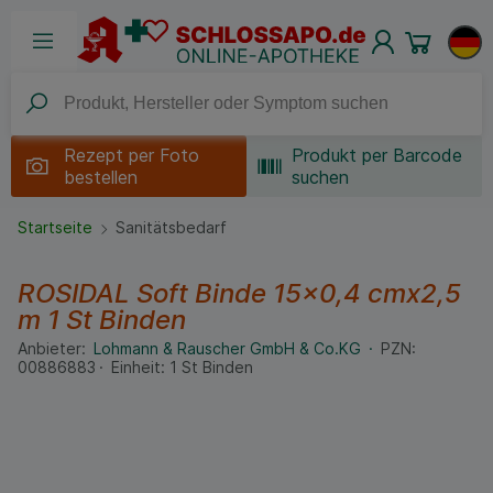
Rezept per
Foto
Produkt per Barcode
bestellen
suchen
Startseite
Sanitätsbedarf
ROSIDAL Soft Binde 15x0,4 cmx2,5
m
1 St
Binden
Anbieter:
Lohmann & Rauscher GmbH & Co.KG
PZN:
00886883
Einheit:
1
St
Binden