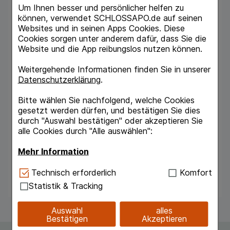
auf eine Badewanne (ca. 200 l Wasser) zu
Um Ihnen besser und persönlicher helfen zu
Öldispersionsbädern verwenden. Die
können, verwendet SCHLOSSAPO.de auf seinen
Badetemperatur soll zwischen 35 °C und 37 °C
Websites und in seinen Apps Cookies. Diese
liegen, die Dauer des Bades bei etwa 20
Cookies sorgen unter anderem dafür, dass Sie die
Minuten. Dauer der Anwendung In der Regel
Website und die App reibungslos nutzen können.
werden etwa 2-mal wöchentlich über 2 bis 3
Wochen Öldispersionsbäder durchgeführt, in
Weitergehende Informationen finden Sie in unserer
akuten Krankheitssituationen kann jedoch auch
Datenschutzerklärung
.
eine tägliche Anwendung hilfreich sein. Die
Behandlung einer akuten Erkrankung sollte nach
Bitte wählen Sie nachfolgend, welche Cookies
2 Wochen abgeschlossen sein. Tritt innerhalb
gesetzt werden dürfen, und bestätigen Sie dies
von 3 Tagen keine Besserung ein, ist ein Arzt
durch "Auswahl bestätigen" oder akzeptieren Sie
aufzusuchen. Die Dauer der Behandlung von
alle Cookies durch "Alle auswählen":
chronischen Krankheiten erfordert eine
Absprache mit dem Arzt.
Mehr Information
Nebenwirkungen
Technisch Notwendig:
Hierbei handelt es sich um
Technisch erforderlich
Komfort
Keine bekannt.
Cookies, die für die Grundfunktionen unserer
Statistik & Tracking
Website notwendig sind (z.B. Navigation,
Warenkorb, Kundenkonto), weshalb auf diese nicht
Auswahl
alles
verzichtet werden kann.
Bestätigen
Akzeptieren