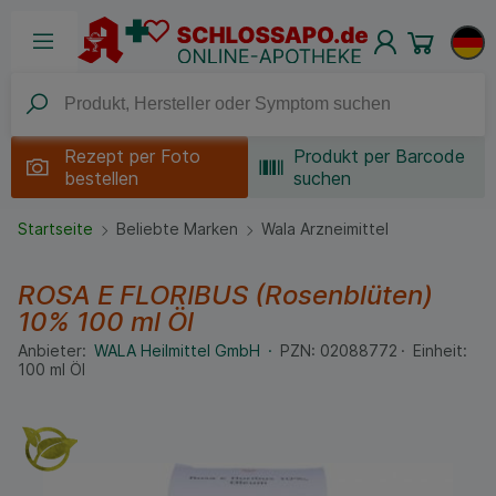
Rezept per
Foto
Produkt per Barcode
bestellen
suchen
Startseite
Beliebte Marken
Wala Arzneimittel
ROSA E FLORIBUS (Rosenblüten)
10%
100 ml
Öl
Anbieter:
WALA Heilmittel GmbH
PZN:
02088772
Einheit:
100
ml
Öl