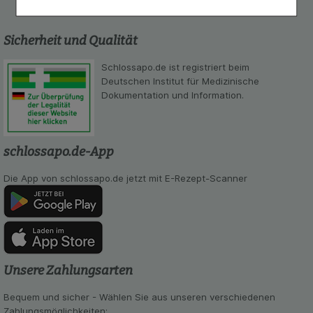
Komfort:
Diese Cookies werden genutzt um das
Einkaufserlebnis noch ansprechender zu gestalten,
beispielsweise für die Wiedererkennung des
Sicherheit und Qualität
Besuchers oder unsere Seite an bevorzugte
Verhaltensweisen (z.B. Spracheinstellung)
Schlossapo.de ist registriert beim
anzupassen. Komfort-Cookies ermöglichen es uns
Deutschen Institut für Medizinische
auch auf Ihre Bedürfnisse zugeschrittene Inhalte
Dokumentation und Information.
anzuzeigen und unser Partnerprogramm zu
betreiben.
Statistik & Tracking:
Hierüber lassen sich
schlossapo.de-App
Informationen über die Art und Weise der Nutzung
unserer Website sammeln, mit deren Hilfe wir
Die App von schlossapo.de jetzt mit E-Rezept-Scanner
unsere Website weiter für Sie optimieren können,
den Inhalt auf unserer Website aber auch die
Werbung auf Drittseiten möglichst relevant für Sie
zu gestalten. Bitte beachten Sie, dass Daten
hierfür teilweise an Dritte wie z.B. Google oder
soziale Medien übertragen werden.
Unsere Zahlungsarten
Bequem und sicher - Wählen Sie aus unseren verschiedenen
Zahlungsmöglichkeiten: