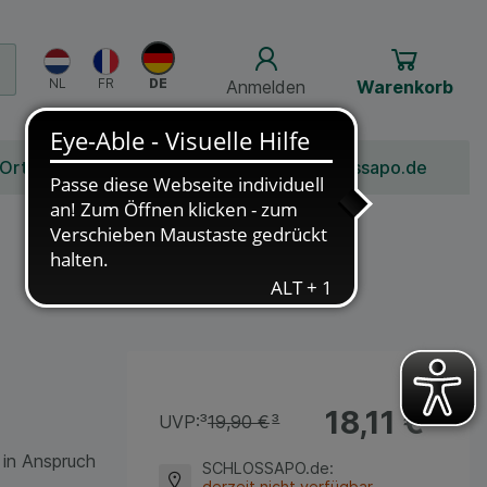
Anmelden
Warenkorb
 Ort
Bonusprogramm
Jobs
Über Schlossapo.de
18,11 €
¹
UVP:
³
19,90 €
³
 in Anspruch
SCHLOSSAPO.de
:
derzeit nicht verfügbar