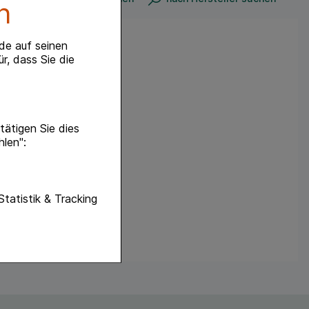
n
de auf seinen
r, dass Sie die
ätigen Sie dies
hlen":
unktionen unserer
Statistik & Tracking
f diese nicht
hender zu
eite an bevorzugte
lichen es uns auch
ramm zu betreiben.