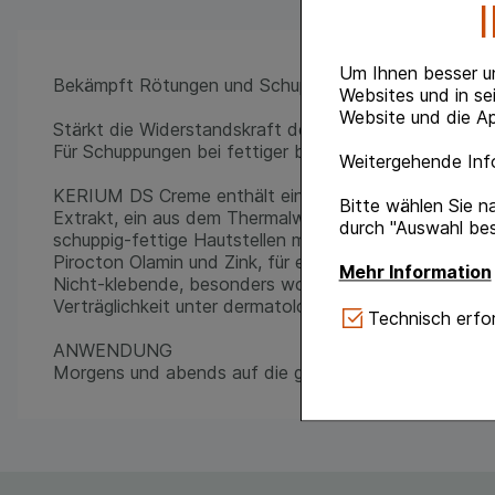
Um Ihnen besser u
Bekämpft Rötungen und Schuppungen.
Websites und in se
Website und die Ap
Stärkt die Widerstandskraft der Haut.
Für Schuppungen bei fettiger bis Mischhaut, Rötunge
Weitergehende Info
KERIUM DS Creme enthält eine einzigartige Wirkstof
Bitte wählen Sie n
Extrakt, ein aus dem Thermalwasser von La Roche-P
durch "Auswahl bes
schuppig-fettige Hautstellen mindert und deren Wied
Pirocton Olamin und Zink, für eine anti-bakterielle und
Mehr Information
Nicht-klebende, besonders wohltuende Textur.
Verträglichkeit unter dermatologischer Kontrolle getes
Technisch Notwe
Technisch erfor
Website notwendig 
ANWENDUNG
verzichtet werden 
Morgens und abends auf die gereinigte Haut auftrag
Komfort:
Diese Coo
gestalten, beispie
Verhaltensweisen (
auf Ihre Bedürfnis