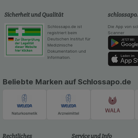
Statistik & Tracki
unserer Website sa
Sicherheit und Qualität
schlossapo
Inhalt auf unserer 
gestalten. Bitte be
Schlossapo.de ist
Die App von sc
Medien übertragen
registriert beim
Scanner
Deutschen Institut für
Medizinische
Dokumentation und
Information.
Beliebte Marken auf Schlossapo.de
Rechtliches
Service und Info