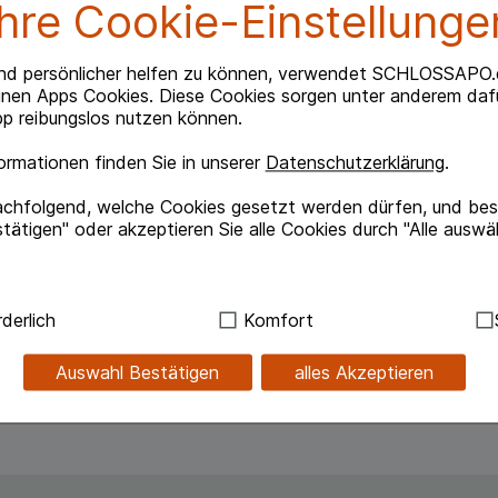
Ihre Cookie-Einstellunge
nd persönlicher helfen zu können, verwendet SCHLOSSAPO.
inen Apps Cookies. Diese Cookies sorgen unter anderem dafü
p reibungslos nutzen können.
n und überschüssigem Talg.
rmationen finden Sie in unserer
Datenschutzerklärung
.
f-Kombination bestehend aus Thermal-Dermobiotik-
achfolgend, welche Cookies gesetzt werden dürfen, und best
osay gewonnener Mikro-Organismus, welcher
tätigen" oder akzeptieren Sie alle Cookies durch "Alle auswä
erauftreten vorbeugt.
 talgregulierende Wirkung.
tet.
ndig:
Hierbei handelt es sich um Cookies, die für die Grundf
derlich
Komfort
sind (z.B. Navigation, Warenkorb, Kundenkonto), weshalb au
kann.
Auswahl Bestätigen
alles Akzeptieren
en
kies werden genutzt um das Einkaufserlebnis noch ansprec
lsweise für die Wiedererkennung des Besuchers oder unsere S
z.B. Spracheinstellung) anzupassen. Komfort-Cookies ermög
se zugeschrittene Inhalte anzuzeigen und unser Partnerprog