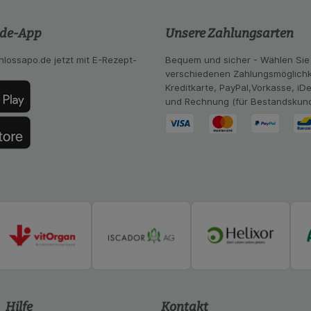
ng:
Hierüber lassen sich Informationen über die Art und Wei
mmeln, mit deren Hilfe wir unsere Website weiter für Sie opt
.de-App
Unsere Zahlungsarten
Website aber auch die Werbung auf Drittseiten möglichst rele
achten Sie, dass Daten hierfür teilweise an Dritte wie z.B. G
hlossapo.de jetzt mit E-Rezept-
Bequem und sicher - Wählen Sie
 werden.
verschiedenen Zahlungsmöglichk
Kreditkarte, PayPal,Vorkasse, iD
und Rechnung (für Bestandskun
Hilfe
Kontakt