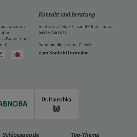
se der Nutzung
imieren können, den
Kontakt und Beratung
vant für Sie zu
oogle oder soziale
 aus unseren
telefonisch Mo - Fr von 8-16 Uhr unter
eiten:
06851-939 56 56
eal, Bancontact
den)
Rund um die Uhr per E-Mail
zum Kontaktformular
Schlossapo.de
Top-Thema