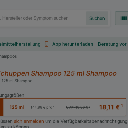
Suchen
imittelherstellung
App herunterladen
Beratung vor
hampoos
.Schuppen Shampoo
125 ml
Shampoo
:
125
ml
Shampoo
ungsgrößen
18,11 €
¹
125 ml
144,88 €
pro 1 l
UVP:
³
19,90 €
³
müssen
sich anmelden
um die Verfügbarkeitsbenachrichtigung
en zu können.