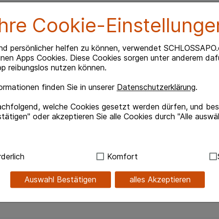
Ihre Cookie-Einstellunge
Beipackzettel herunterlade
nd persönlicher helfen zu können, verwendet SCHLOSSAPO.
inen Apps Cookies. Diese Cookies sorgen unter anderem dafü
p reibungslos nutzen können.
rmationen finden Sie in unserer
Datenschutzerklärung
.
und übermäßi-ges Schwitzen.
achfolgend, welche Cookies gesetzt werden dürfen, und best
tätigen" oder akzeptieren Sie alle Cookies durch "Alle auswä
 Traubensilberkerze
rakt in Standarddosierung
ndig:
Hierbei handelt es sich um Cookies, die für die Grundf
derlich
Komfort
ko für Brust und Gebärmuttergewebe
sind (z.B. Navigation, Warenkorb, Kundenkonto), weshalb au
it mehr als 12.000 Frauen belegt
kann.
herapie
Auswahl Bestätigen
alles Akzeptieren
kies werden genutzt um das Einkaufserlebnis noch ansprec
lsweise für die Wiedererkennung des Besuchers oder unsere S
z.B. Spracheinstellung) anzupassen. Komfort-Cookies ermög