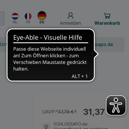
Anmelden
Warenkorb
 Ort
Bonusprogramm
Jobs
Über Schlossapo.de
31,37 €
¹
UAVP:
²
37,79 €
²
SCHLOSSAPO.de
:
Versandbereit am nächsten