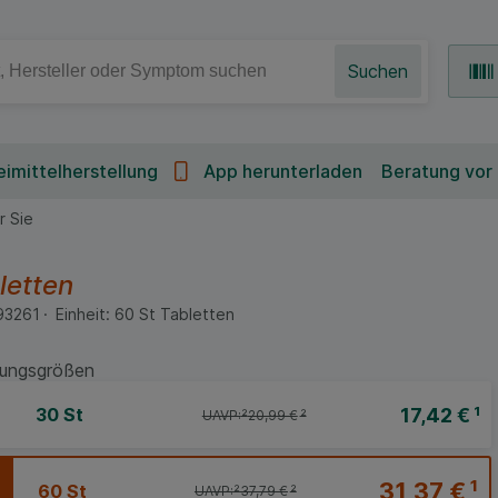
Suchen
imittelherstellung
App herunterladen
Beratung vor
r Sie
letten
93261
Einheit:
60
St
Tabletten
ungsgrößen
17,42 €
¹
30 St
UAVP:
²
20,99 €
²
31,37 €
¹
60 St
UAVP:
²
37,79 €
²