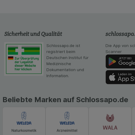
auf Ihre Bedürfnis
Statistik & Tracki
unserer Website sa
Inhalt auf unserer 
gestalten. Bitte be
Sicherheit und Qualität
schlossapo
Medien übertragen
Schlossapo.de ist
Die App von sc
registriert beim
Scanner
Deutschen Institut für
Medizinische
Dokumentation und
Information.
Beliebte Marken auf Schlossapo.de