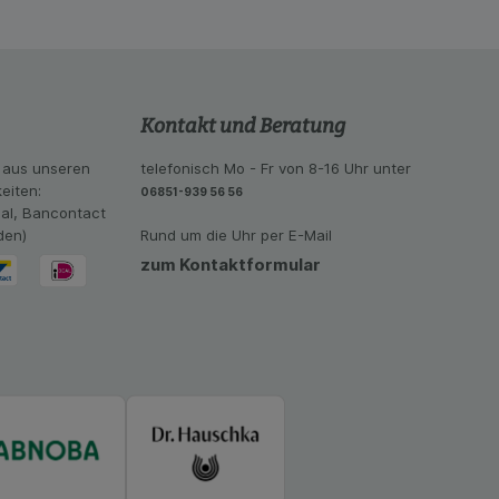
ramm zu betreiben.
se der Nutzung
imieren können, den
vant für Sie zu
oogle oder soziale
Kontakt und Beratung
 aus unseren
telefonisch Mo - Fr von 8-16 Uhr unter
eiten:
06851-939 56 56
eal, Bancontact
den)
Rund um die Uhr per E-Mail
zum Kontaktformular