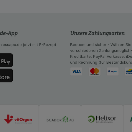
se zugeschrittene Inhalte anzuzeigen und unser Partnerprog
ng:
Hierüber lassen sich Informationen über die Art und Wei
mmeln, mit deren Hilfe wir unsere Website weiter für Sie opt
Website aber auch die Werbung auf Drittseiten möglichst rele
achten Sie, dass Daten hierfür teilweise an Dritte wie z.B. G
.de-App
Unsere Zahlungsarten
 werden.
hlossapo.de jetzt mit E-Rezept-
Bequem und sicher - Wählen Sie
verschiedenen Zahlungsmöglichk
Kreditkarte, PayPal,Vorkasse, iD
und Rechnung (für Bestandskun