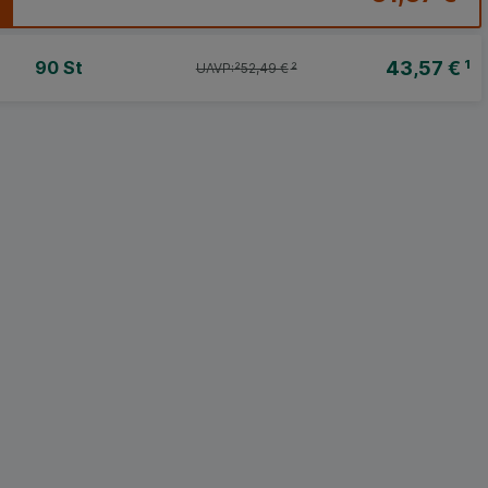
43,57 €
¹
90 St
UAVP:
²
52,49 €
²