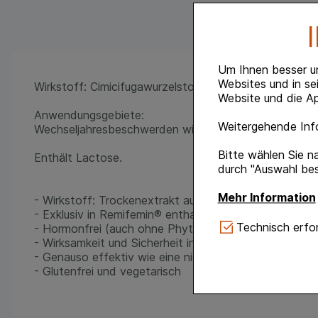
Um Ihnen besser u
Websites und in se
Wirkstoff: Cimicifugawurzelstock-Trockenextrakt.
Website und die Ap
Anwendungsgebiete:
Weitergehende Info
Wechseljahresbeschwerden wie z. B. Hitzewallungen 
Bitte wählen Sie n
Enthält Lactose.
durch "Auswahl bes
Mehr Information
- Wirkstoff: Trockenextrakt aus dem Wurzelstock der
- Exklusiv in Remifemin® enthaltener iCR*-Spezialext
Technisch Notwe
Technisch erfor
- Hormonfrei (auch ohne Phytoöstrogene), kein Risi
Website notwendig 
- Wirksamkeit und Sicherheit in zahlreichen Studien m
verzichtet werden 
- Genauso effektiv wie eine niedrig dosierte Hormont
- Glutenfrei und vegetarisch
Komfort:
Diese Coo
gestalten, beispie
Verhaltensweisen (