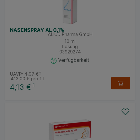
NASENSPRAY AL 0,1%
ALIUD Pharma GmbH
10
ml
Lösung
03929274
Verfügbarkeit
UAVP:
4,97 €
²
413,00 €
pro 1 l
4,13 €
¹