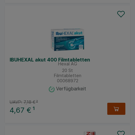
IBUHEXAL akut 400 Filmtabletten
Hexal AG
20
St
Filmtabletten
00068972
Verfügbarkeit
UAVP:
7,18 €
²
4,67 €
¹