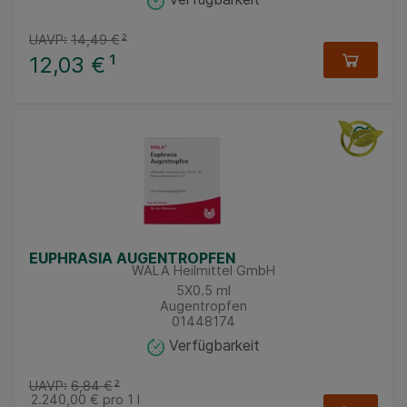
UAVP:
14,49 €
²
12,03 €
¹
EUPHRASIA AUGENTROPFEN
WALA Heilmittel GmbH
5X0.5
ml
Augentropfen
01448174
Verfügbarkeit
UAVP:
6,84 €
²
2.240,00 €
pro 1 l