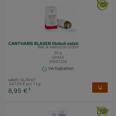
CANTHARIS BLASEN Globuli velati
WALA Heilmittel GmbH
20
g
Globuli
00081234
Verfügbarkeit
UAVP:
12,79 €
²
447,50 €
pro 1 kg
8,95 €
¹