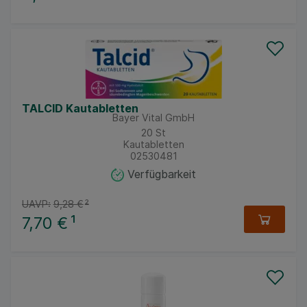
TALCID Kautabletten
Bayer Vital GmbH
20
St
Kautabletten
02530481
Verfügbarkeit
UAVP:
9,28 €
²
7,70 €
¹