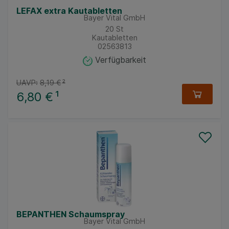
LEFAX extra Kautabletten
Bayer Vital GmbH
20
St
Kautabletten
02563813
Verfügbarkeit
UAVP:
8,19 €
²
6,80 €
¹
BEPANTHEN Schaumspray
Bayer Vital GmbH