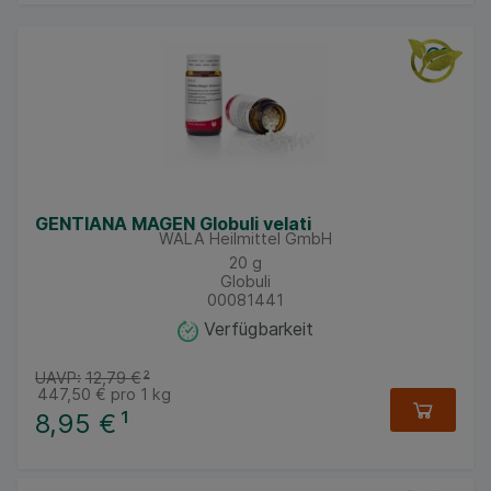
GENTIANA MAGEN Globuli velati
WALA Heilmittel GmbH
20
g
Globuli
00081441
Verfügbarkeit
UAVP:
12,79 €
²
447,50 €
pro 1 kg
8,95 €
¹