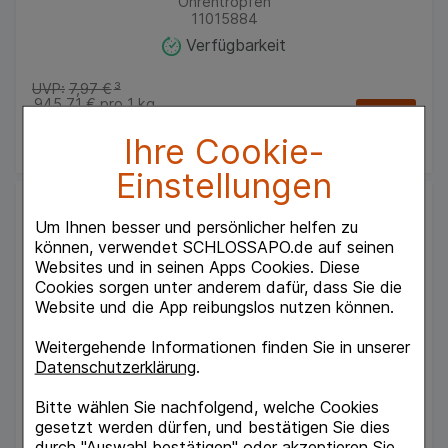
Ohrentropfen
11015884
Verfügbarkeit
UVP:
7,97 €
³
945,71 €
pro 1 kg
6,62 €
¹
Ihre Cookie-
Einstellungen
Um Ihnen besser und persönlicher helfen zu
können, verwendet SCHLOSSAPO.de auf seinen
Websites und in seinen Apps Cookies. Diese
Cookies sorgen unter anderem dafür, dass Sie die
Website und die App reibungslos nutzen können.
Weitergehende Informationen finden Sie in unserer
ACICLOVIR AL Creme
Datenschutzerklärung
.
ALIUD Pharma GmbH
2
g
Bitte wählen Sie nachfolgend, welche Cookies
Creme
gesetzt werden dürfen, und bestätigen Sie dies
07334796
durch "Auswahl bestätigen" oder akzeptieren Sie