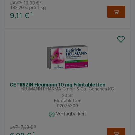
UAVP:
10,98 €
²
182,20 €
pro 1 kg
9,11 €
¹
CETIRIZIN Heumann 10 mg Filmtabletten
HEUMANN PHARMA GmbH & Co. Generica KG
20
St
Filmtabletten
02075309
Verfügbarkeit
UVP:
7,33 €
³