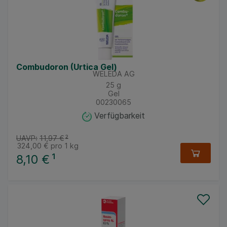
Combudoron (Urtica Gel)
WELEDA AG
25
g
Gel
00230065
Verfügbarkeit
UAVP:
11,97 €
²
324,00 €
pro 1 kg
8,10 €
¹