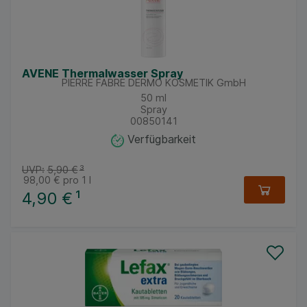
AVENE Thermalwasser Spray
PIERRE FABRE DERMO KOSMETIK GmbH
50
ml
Spray
00850141
Verfügbarkeit
UVP:
5,90 €
³
98,00 €
pro 1 l
4,90 €
¹