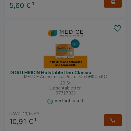
5,60 €
¹
DORITHRICIN Halstabletten Classic
MEDICE Arzneimittel Pütter GmbH&Co.KG
20
St
Lutschtabletten
07727923
Verfügbarkeit
UAVP:
13,15 €
²
10,91 €
¹