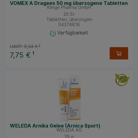
VOMEX A Dragees 50 mg überzogene Tabletten
Klinge Pharma GmbH
20
St
Tabletten, überzogen
04274616
Verfügbarkeit
UAVP:
9,34 €
²
7,75 €
¹
WELEDA Arnika Gelee (Arnica Sport)
WELEDA AG
25
g