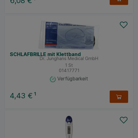
6,08 €
¹
SCHLAFBRILLE mit Klettband
Dr. Junghans Medical GmbH
1
St
01417771
Verfügbarkeit
4,43 €
¹