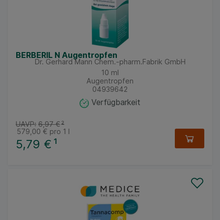
BERBERIL N Augentropfen
Dr. Gerhard Mann Chem.-pharm.Fabrik GmbH
10
ml
Augentropfen
04939642
Verfügbarkeit
UAVP:
6,97 €
²
579,00 €
pro 1 l
5,79 €
¹