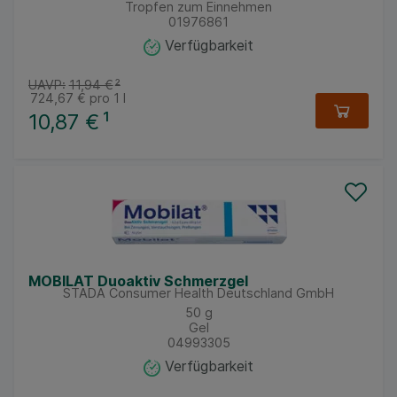
Tropfen zum Einnehmen
01976861
Verfügbarkeit
UAVP:
11,94 €
²
724,67 €
pro 1 l
10,87 €
¹
MOBILAT Duoaktiv Schmerzgel
STADA Consumer Health Deutschland GmbH
50
g
Gel
04993305
Verfügbarkeit