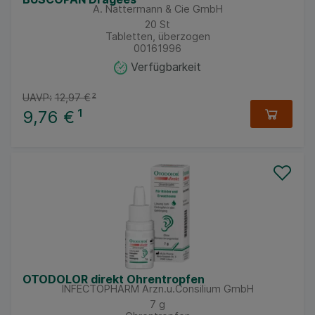
A. Nattermann & Cie GmbH
20
St
Tabletten, überzogen
00161996
Verfügbarkeit
UAVP:
12,97 €
²
9,76 €
¹
OTODOLOR direkt Ohrentropfen
INFECTOPHARM Arzn.u.Consilium GmbH
7
g