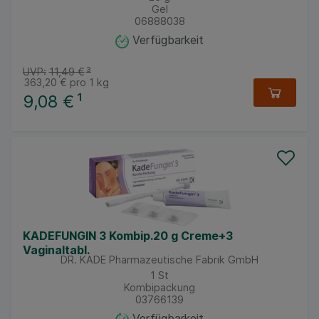
Gel
06888038
Verfügbarkeit
UVP:
11,49 €
³
363,20 €
pro 1 kg
9,08 €
¹
KADEFUNGIN 3 Kombip.20 g Creme+3
Vaginaltabl.
DR. KADE Pharmazeutische Fabrik GmbH
1
St
Kombipackung
03766139
Verfügbarkeit