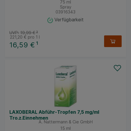
75
ml
Spray
03916343
Verfügbarkeit
UVP:
19,99 €
³
221,20 €
pro 1 l
16,59 €
¹
LAXOBERAL Abführ-Tropfen 7,5 mg/ml
Tro.z.Einnehmen
A. Nattermann & Cie GmbH
15
ml