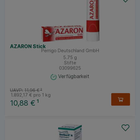
AZARON Stick
Perrigo Deutschland GmbH
5.75
g
Stifte
03099625
Verfügbarkeit
UAVP:
11,96 €
²
1.892,17 €
pro 1 kg
10,88 €
¹