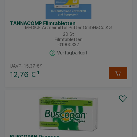
TANNACOMP Filmtabletten
MEDICE Arzneimittel Pütter GmbH&Co.KG
20
St
Filmtabletten
01900332
Verfügbarkeit
UAVP:
15,37 €
²
12,76 €
¹
BUSCOPAN Dragees