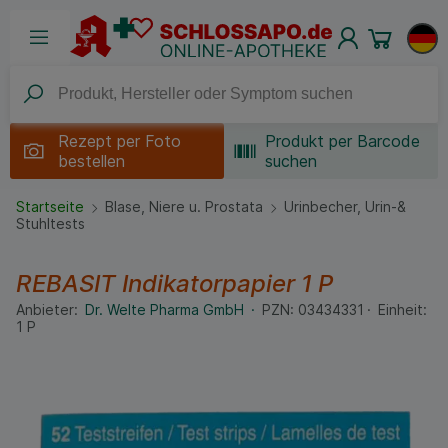
Rezept per
Foto
Produkt per Barcode
bestellen
suchen
Startseite
Blase, Niere u. Prostata
Urinbecher, Urin-&
Stuhltests
REBASIT Indikatorpapier
1 P
Anbieter:
Dr. Welte Pharma GmbH
PZN:
03434331
Einheit:
1
P