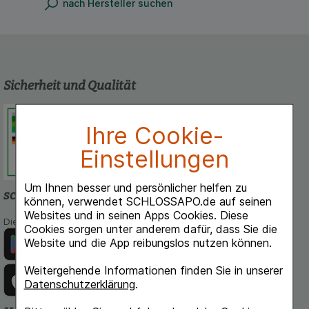
nach Hersteller suchen
Sicherheit und Qualität
Schlossapo.de ist registriert beim
Deutschen Institut für Medizinische
Ihre Cookie-
Dokumentation und Information.
Einstellungen
Um Ihnen besser und persönlicher helfen zu
schlossapo.de-App
können, verwendet SCHLOSSAPO.de auf seinen
Websites und in seinen Apps Cookies. Diese
Die App von schlossapo.de jetzt mit E-Rezept-Scanner
Cookies sorgen unter anderem dafür, dass Sie die
Website und die App reibungslos nutzen können.
Weitergehende Informationen finden Sie in unserer
Datenschutzerklärung
.