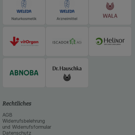
Statistik & Tracking:
Hierüber lassen sich
Informationen über die Art und Weise der Nutzung
unserer Website sammeln, mit deren Hilfe wir
unsere Website weiter für Sie optimieren können,
den Inhalt auf unserer Website aber auch die
Werbung auf Drittseiten möglichst relevant für Sie
zu gestalten. Bitte beachten Sie, dass Daten
hierfür teilweise an Dritte wie z.B. Google oder
soziale Medien übertragen werden.
Rechtliches
AGB
Widerrufsbelehrung
und Widerrufsformular
Datenschutz