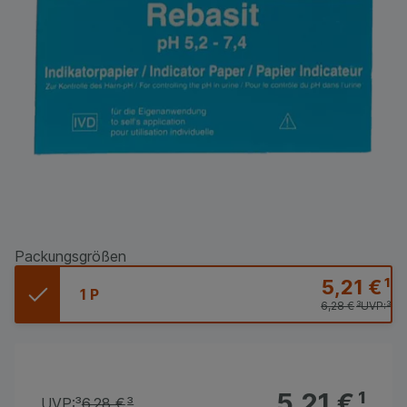
Packungsgrößen
5,21 €
¹
1 P
6,28 €
³
UVP:
³
5,21 €
¹
UVP:
³
6,28 €
³