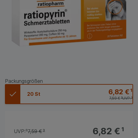
Packungsgrößen
6,82 €
¹
20 St
7,59 €
³
UVP:
³
6,82 €
¹
UVP:
³
7,59 €
³