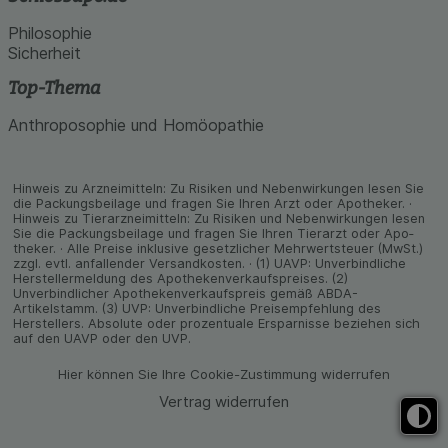
Philosophie
Sicherheit
Top-Thema
Anthroposophie und Homöopathie
Hinweis zu Arzneimitteln: Zu Risiken und Neben­wirkungen lesen Sie
die Packungs­beilage und fragen Sie Ihren Arzt oder Apo­theker. ·
Hinweis zu Tier­arz­nei­mitteln: Zu Risiken und Neben­wirkungen lesen
Sie die Packungs­beilage und fragen Sie Ihren Tier­arzt oder Apo­
theker. · Alle Preise inklusive gesetz­licher Mehrwertsteuer (MwSt.)
zzgl. evtl. anfallender Versand­kosten. · (1) UAVP: Unverbindliche
Herstellermeldung des Apothekenverkaufspreises. (2)
Unverbindlicher Apothekenverkaufspreis gemäß ABDA-
Artikelstamm. (3) UVP: Unverbindliche Preisempfehlung des
Herstellers. Absolute oder prozentuale Ersparnisse beziehen sich
auf den UAVP oder den UVP.
Hier können Sie Ihre Cookie-Zustimmung widerrufen
Vertrag widerrufen