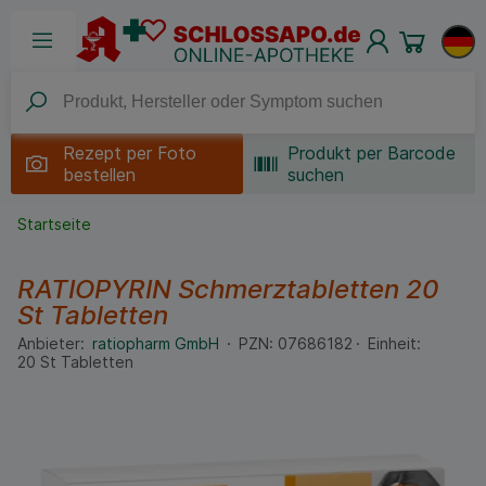
Rezept per
Foto
Produkt per Barcode
bestellen
suchen
Startseite
RATIOPYRIN Schmerztabletten
20
St
Tabletten
Anbieter:
ratiopharm GmbH
PZN:
07686182
Einheit:
20
St
Tabletten