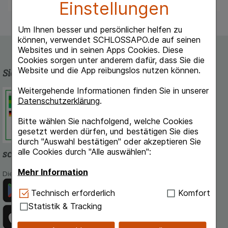
Einstellungen
Um Ihnen besser und persönlicher helfen zu
können, verwendet SCHLOSSAPO.de auf seinen
Websites und in seinen Apps Cookies. Diese
Cookies sorgen unter anderem dafür, dass Sie die
Website und die App reibungslos nutzen können.
Sicherheit und Qualität
Weitergehende Informationen finden Sie in unserer
Schlossapo.de ist registriert beim
Datenschutzerklärung
.
Deutschen Institut für Medizinische
Dokumentation und Information.
Bitte wählen Sie nachfolgend, welche Cookies
gesetzt werden dürfen, und bestätigen Sie dies
durch "Auswahl bestätigen" oder akzeptieren Sie
alle Cookies durch "Alle auswählen":
schlossapo.de-App
Mehr Information
Die App von schlossapo.de jetzt mit E-Rezept-Scanner
Technisch Notwendig:
Hierbei handelt es sich um
Technisch erforderlich
Komfort
Cookies, die für die Grundfunktionen unserer
Statistik & Tracking
Website notwendig sind (z.B. Navigation,
Warenkorb, Kundenkonto), weshalb auf diese nicht