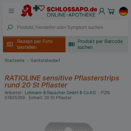
Rezept per
Foto
Produkt per Barcode
bestellen
suchen
Startseite
Sanitätsbedarf
RATIOLINE sensitive Pflasterstrips
rund
20 St
Pflaster
Anbieter:
Lohmann & Rauscher GmbH & Co.KG
PZN:
01805289
Einheit:
20
St
Pflaster