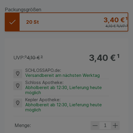
Packungsgrößen
3,40 €
¹
20 St
4,10 €
³
UVP:
³
3,40 €
¹
UVP:
³
4,10 €
³
SCHLOSSAPO.de
:
Versandbereit am nächsten Werktag
Schloss Apotheke
:
Abholbereit ab 12:30, Lieferung heute
möglich
Kepler Apotheke
:
Abholbereit ab 12:30, Lieferung heute
möglich
Menge: