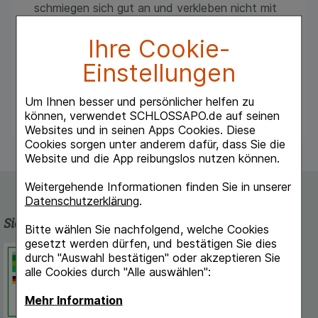
schmiegen sich gut an und verkleben nicht mit
der Wunde. Der hautfreundliche Kleber enthält
keine Reizstoffe wie Kolophonium,
Ihre Cookie-
Kolophoniumderivat oder Latex.
Speziell bei sensibler Haut ist Ratioline®
Einstellungen
sensitive ebenso zu empfehlen wie allgemein
für ältere Menschen oder Personen mit
Um Ihnen besser und persönlicher helfen zu
empfindlicher Haut.
können, verwendet SCHLOSSAPO.de auf seinen
Websites und in seinen Apps Cookies. Diese
Cookies sorgen unter anderem dafür, dass Sie die
Website und die App reibungslos nutzen können.
Weitergehende Informationen finden Sie in unserer
Datenschutzerklärung
.
Sicherheit und Qualität
Bitte wählen Sie nachfolgend, welche Cookies
gesetzt werden dürfen, und bestätigen Sie dies
Schlossapo.de ist registriert beim
durch "Auswahl bestätigen" oder akzeptieren Sie
Deutschen Institut für Medizinische
alle Cookies durch "Alle auswählen":
Dokumentation und Information.
Mehr Information