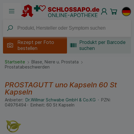
Rezept per
Foto
Produkt per Barcode
bestellen
suchen
Startseite
Blase, Niere u. Prostata
Prostatabeschwerden
PROSTAGUTT uno Kapseln
60 St
Kapseln
Anbieter:
Dr.Willmar Schwabe GmbH & Co.KG
PZN:
04976494
Einheit:
60
St
Kapseln