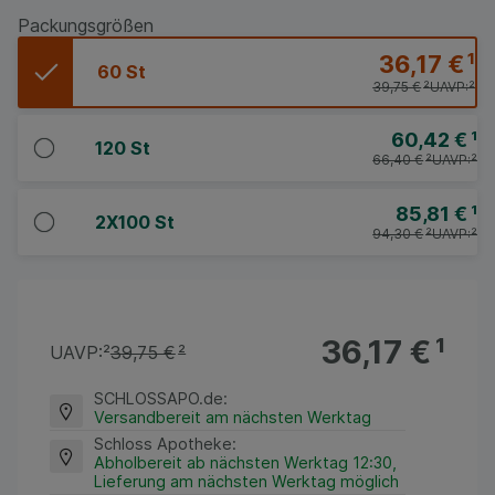
Packungsgrößen
36,17 €
¹
60 St
39,75 €
²
UAVP:
²
60,42 €
¹
120 St
66,40 €
²
UAVP:
²
85,81 €
¹
2X100 St
94,30 €
²
UAVP:
²
36,17 €
¹
UAVP:
²
39,75 €
²
SCHLOSSAPO.de
:
Versandbereit am nächsten Werktag
Schloss Apotheke
:
Abholbereit ab nächsten Werktag 12:30,
Lieferung am nächsten Werktag möglich