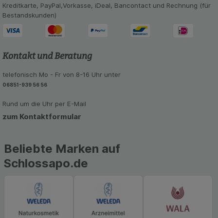
Kreditkarte, PayPal,Vorkasse, iDeal, Bancontact und Rechnung (für
unserer Website sammeln, mit deren Hilfe wir
Bestandskunden)
unsere Website weiter für Sie optimieren können,
den Inhalt auf unserer Website aber auch die
Werbung auf Drittseiten möglichst relevant für Sie
zu gestalten. Bitte beachten Sie, dass Daten
Kontakt und Beratung
hierfür teilweise an Dritte wie z.B. Google oder
soziale Medien übertragen werden.
telefonisch Mo - Fr von 8-16 Uhr unter
06851-939 56 56
Rund um die Uhr per E-Mail
zum Kontaktformular
Beliebte Marken auf
Schlossapo.de