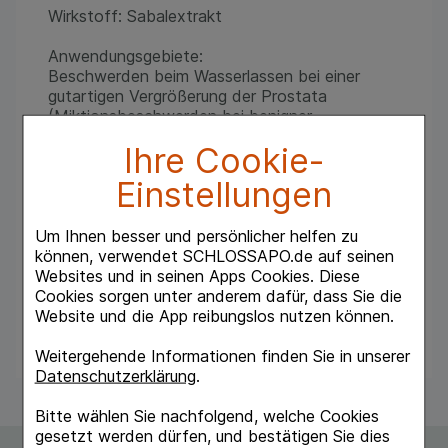
Wirkstoff: Sabalextrakt
Anwendungsgebiete:
Beschwerden beim Wasserlassen bei einer
gutartigen Vergrößerung der Prostata
(Miktionsbeschwerden bei benigner
Prostatahyperplasie, Stadium I bis II nach
Ihre Cookie-
Alken).
Einstellungen
Hinweis:
Dieses Medikament bessert nur die
Um Ihnen besser und persönlicher helfen zu
Beschwerden bei einer vergrößerten Prostata,
können, verwendet SCHLOSSAPO.de auf seinen
ohne die Vergrößerung zu beheben.
Websites und in seinen Apps Cookies. Diese
Bitte suchen Sie daher in regelmäßigen
Cookies sorgen unter anderem dafür, dass Sie die
Abständen Ihren Arzt auf. Insbesondere bei
Website und die App reibungslos nutzen können.
Blut im Urin oder bei akuter Harnverhaltung
sollte ein Arzt aufgesucht werden.
Weitergehende Informationen finden Sie in unserer
Datenschutzerklärung
.
Bitte wählen Sie nachfolgend, welche Cookies
gesetzt werden dürfen, und bestätigen Sie dies