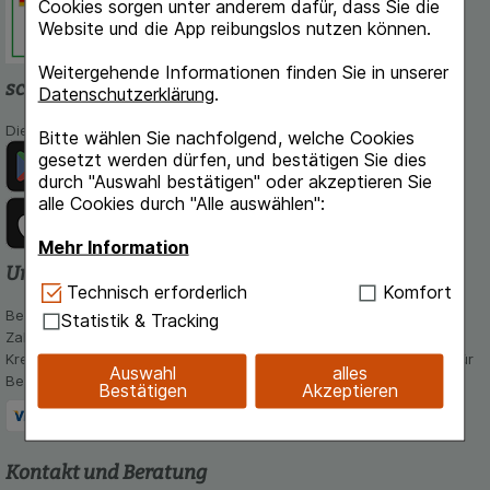
Cookies sorgen unter anderem dafür, dass Sie die
Website und die App reibungslos nutzen können.
Weitergehende Informationen finden Sie in unserer
schlossapo.de-App
Datenschutzerklärung
.
Die App von schlossapo.de jetzt mit E-Rezept-Scanner
Bitte wählen Sie nachfolgend, welche Cookies
gesetzt werden dürfen, und bestätigen Sie dies
durch "Auswahl bestätigen" oder akzeptieren Sie
alle Cookies durch "Alle auswählen":
Mehr Information
Unsere Zahlungsarten
Technisch Notwendig:
Hierbei handelt es sich um
Technisch erforderlich
Komfort
Cookies, die für die Grundfunktionen unserer
Bequem und sicher - Wählen Sie aus unseren verschiedenen
Statistik & Tracking
Website notwendig sind (z.B. Navigation,
Zahlungsmöglichkeiten:
Warenkorb, Kundenkonto), weshalb auf diese nicht
Kreditkarte, PayPal,Vorkasse, iDeal, Bancontact und Rechnung (für
Auswahl
alles
verzichtet werden kann.
Bestandskunden)
Bestätigen
Akzeptieren
Komfort:
Diese Cookies werden genutzt um das
Einkaufserlebnis noch ansprechender zu gestalten,
beispielsweise für die Wiedererkennung des
Kontakt und Beratung
Besuchers oder unsere Seite an bevorzugte