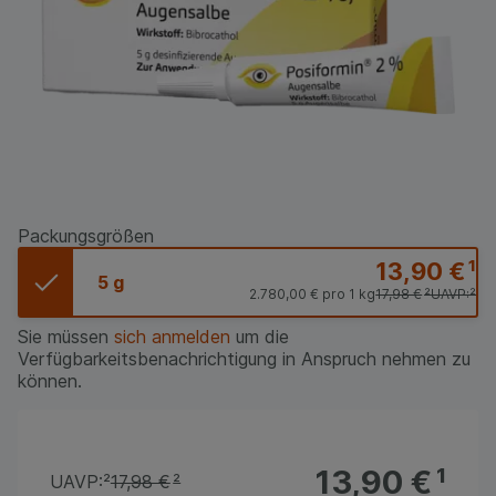
Packungsgrößen
13,90 €
¹
5 g
2.780,00 €
pro 1 kg
17,98 €
²
UAVP:
²
Sie müssen
sich anmelden
um die
Verfügbarkeitsbenachrichtigung in Anspruch nehmen zu
können.
13,90 €
¹
UAVP:
²
17,98 €
²