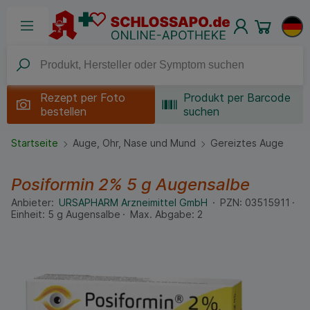
Rezept per
Foto
Produkt per Barcode
bestellen
suchen
Startseite
Auge, Ohr, Nase und Mund
Gereiztes Auge
Posiformin 2%
5 g
Augensalbe
Anbieter:
URSAPHARM Arzneimittel GmbH
PZN:
03515911
Einheit:
5
g
Augensalbe
Max. Abgabe:
2