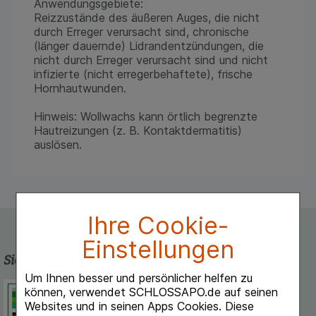
Anwendungsgebiete:
Reizzustände des äußeren Auges, die nicht
durch Erreger verursacht sind, chronische
(länger dauernde) Lidrandentzündungen, die
nicht durch Erreger verursacht sind und nicht
infizierte (nicht erregerbehaftete), frische
Hornhautwunden.
Hinweis: Wollwachs kann örtlich begrenzte
Hautreizungen (z. B. Kontaktdermatitis)
auslösen.
Ihre Cookie-
Einstellungen
Sicherheit und Qualität
Um Ihnen besser und persönlicher helfen zu
Schlossapo.de ist registriert beim
können, verwendet SCHLOSSAPO.de auf seinen
Deutschen Institut für Medizinische
Websites und in seinen Apps Cookies. Diese
Dokumentation und Information.