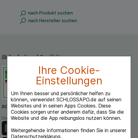
nach Produkt suchen
nach Hersteller suchen
Sicherheit und Qualität
Ihre Cookie-
Schlossapo.de ist registriert beim
Deutschen Institut für Medizinische
Einstellungen
Dokumentation und Information.
Um Ihnen besser und persönlicher helfen zu
können, verwendet SCHLOSSAPO.de auf seinen
Websites und in seinen Apps Cookies. Diese
schlossapo.de-App
Cookies sorgen unter anderem dafür, dass Sie die
Website und die App reibungslos nutzen können.
Die App von schlossapo.de jetzt mit E-Rezept-Scanner
Weitergehende Informationen finden Sie in unserer
Datenschutzerklärung
.