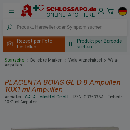
Rezept per
Foto
Produkt per Barcode
bestellen
suchen
Startseite
Beliebte Marken
Wala Arzneimittel
Wala-
Ampullen
PLACENTA BOVIS GL D 8 Ampullen
10X1 ml
Ampullen
Anbieter:
WALA Heilmittel GmbH
PZN:
03353354
Einheit:
10X1
ml
Ampullen