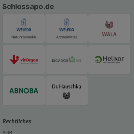
betreiben.
Schlossapo.de
Statistik & Tracking:
Hierüber lassen sich
Informationen über die Art und Weise der Nutzung
unserer Website sammeln, mit deren Hilfe wir
unsere Website weiter für Sie optimieren können,
den Inhalt auf unserer Website aber auch die
Werbung auf Drittseiten möglichst relevant für Sie
zu gestalten. Bitte beachten Sie, dass Daten
hierfür teilweise an Dritte wie z.B. Google oder
soziale Medien übertragen werden.
Rechtliches
AGB