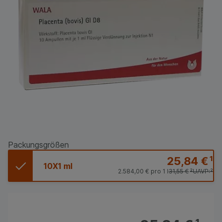
Packungsgrößen
25,84 €
¹
10X1 ml
2.584,00 €
pro 1 l
31,55 €
²
UAVP:
²