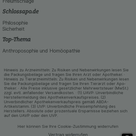
Freiumschläge
Schlossapo.de
Philosophie
Sicherheit
Top-Thema
Anthroposophie und Homöopathie
Hinweis zu Arzneimitteln: Zu Risiken und Neben­wirkungen lesen Sie
die Packungs­beilage und fragen Sie Ihren Arzt oder Apo­theker. ·
Hinweis zu Tier­arz­nei­mitteln: Zu Risiken und Neben­wirkungen lesen
Sie die Packungs­beilage und fragen Sie Ihren Tier­arzt oder Apo­
theker. · Alle Preise inklusive gesetz­licher Mehrwertsteuer (MwSt.)
zzgl. evtl. anfallender Versand­kosten. · (1) UAVP: Unverbindliche
Herstellermeldung des Apothekenverkaufspreises. (2)
Unverbindlicher Apothekenverkaufspreis gemäß ABDA-
Artikelstamm. (3) UVP: Unverbindliche Preisempfehlung des
Herstellers. Absolute oder prozentuale Ersparnisse beziehen sich
auf den UAVP oder den UVP.
Hier können Sie Ihre Cookie-Zustimmung widerrufen
Vertrag widerrufen