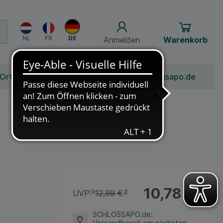
Anmelden
Warenkorb
 Ort
Bonusprogramm
Jobs
Über Schlossapo.de
10,78 €
¹
UVP:
³
12,99 €
³
SCHLOSSAPO.de
:
Versandbereit am nächsten