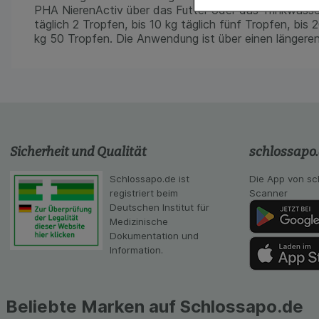
Komfort:
Diese Coo
PHA NierenActiv über das Futter oder das Trinkwasse
gestalten, beispie
täglich 2 Tropfen, bis 10 kg täglich fünf Tropfen, bis
Verhaltensweisen (
kg 50 Tropfen. Die Anwendung ist über einen längeren
auf Ihre Bedürfnis
Statistik & Tracki
unserer Website sa
Inhalt auf unserer 
gestalten. Bitte be
Medien übertragen
Sicherheit und Qualität
schlossapo
Schlossapo.de ist
Die App von sc
registriert beim
Scanner
Deutschen Institut für
Medizinische
Dokumentation und
Information.
Beliebte Marken auf Schlossapo.de