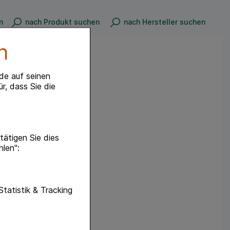
n
nach Produkt suchen
nach Hersteller suchen
n
de auf seinen
r, dass Sie die
ätigen Sie dies
hlen":
unktionen unserer
Statistik & Tracking
f diese nicht