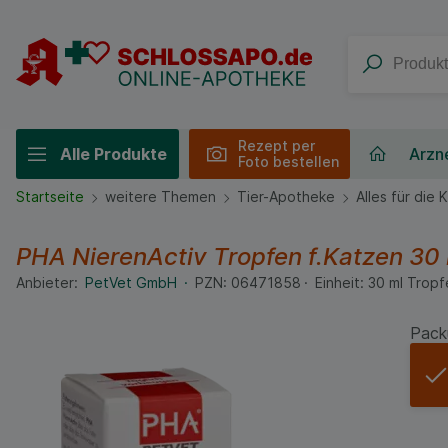
Rezept per
Alle Produkte
Arzne
Foto bestellen
Startseite
weitere Themen
Tier-Apotheke
Alles für die 
PHA NierenActiv Tropfen f.Katzen
30
Anbieter:
PetVet GmbH
PZN:
06471858
Einheit:
30
ml
Tropf
Pack