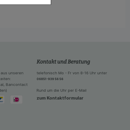
hender zu
eite an bevorzugte
lichen es uns auch
ramm zu betreiben.
se der Nutzung
imieren können, den
vant für Sie zu
oogle oder soziale
Kontakt und Beratung
 aus unseren
telefonisch Mo - Fr von 8-16 Uhr unter
eiten:
06851-939 56 56
eal, Bancontact
den)
Rund um die Uhr per E-Mail
zum Kontaktformular