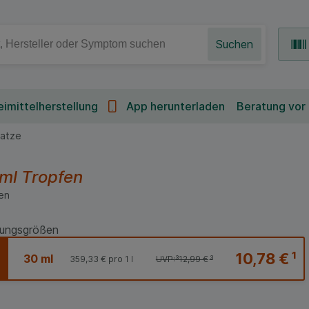
Suchen
imittelherstellung
App herunterladen
Beratung vor
Katze
 ml
Tropfen
en
ungsgrößen
10,78 €
¹
30 ml
359,33 €
pro 1 l
UVP:
³
12,99 €
³