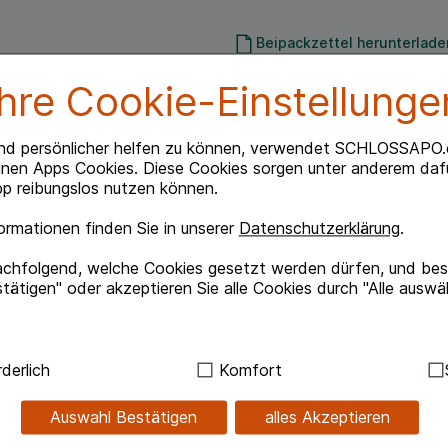
Beipackzettel herunterlade
Ihre Cookie-Einstellunge
t eine ungestörte Nierenfunktion.
nd persönlicher helfen zu können, verwendet SCHLOSSAPO.
fig zu wenig. Dadurch verringert sich die
inen Apps Cookies. Diese Cookies sorgen unter anderem dafü
Folge können Nierenschäden entstehen. PHA
p reibungslos nutzen können.
nblätter, Schachtelhalmkraut und Wacholderbeeren.
Katzen und Hunden.
rmationen finden Sie in unserer
Datenschutzerklärung
.
achfolgend, welche Cookies gesetzt werden dürfen, und best
tätigen" oder akzeptieren Sie alle Cookies durch "Alle auswä
 Rohfaser 0,5 %; Feuchte 81,0 %.
ndig:
Hierbei handelt es sich um Cookies, die für die Grundf
derlich
Komfort
enblätter, Birkenblätter, Natriumchlorid,
sind (z.B. Navigation, Warenkorb, Kundenkonto), weshalb au
kann.
Auswahl Bestätigen
alles Akzeptieren