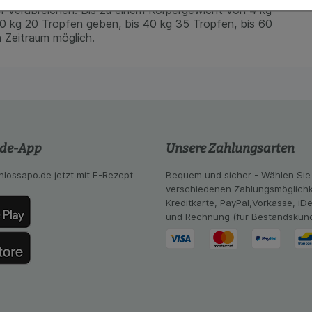
kies werden genutzt um das Einkaufserlebnis noch ansprec
r verabreichen. Bis zu einem Körpergewicht von 4 kg
lsweise für die Wiedererkennung des Besuchers oder unsere S
 20 kg 20 Tropfen geben, bis 40 kg 35 Tropfen, bis 60
z.B. Spracheinstellung) anzupassen. Komfort-Cookies ermög
 Zeitraum möglich.
se zugeschrittene Inhalte anzuzeigen und unser Partnerprog
ng:
Hierüber lassen sich Informationen über die Art und Wei
mmeln, mit deren Hilfe wir unsere Website weiter für Sie opt
Website aber auch die Werbung auf Drittseiten möglichst rele
achten Sie, dass Daten hierfür teilweise an Dritte wie z.B. G
 werden.
.de-App
Unsere Zahlungsarten
hlossapo.de jetzt mit E-Rezept-
Bequem und sicher - Wählen Sie
verschiedenen Zahlungsmöglichk
Kreditkarte, PayPal,Vorkasse, iD
und Rechnung (für Bestandskun