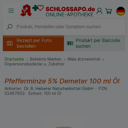
Rezept per
Foto
Produkt per Barcode
bestellen
suchen
Startseite
Beliebte Marken
Wala Arzneimittel
Dispersionsbadeöle u. Zubehör
Pfefferminze 5% Demeter
100 ml
Öl
Anbieter:
Dr. R. Heberer Naturheilmittel GmbH
PZN:
02467653
Einheit:
100
ml
Öl