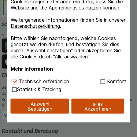
Cookies sorgen unter anderem dafür, dass Sie die
Website und die App reibungslos nutzen können.
Weitergehende Informationen finden Sie in unserer
schlossapo.de-App
Datenschutzerklärung
.
Die App von schlossapo.de jetzt mit E-Rezept-Scanner
Bitte wählen Sie nachfolgend, welche Cookies
gesetzt werden dürfen, und bestätigen Sie dies
durch "Auswahl bestätigen" oder akzeptieren Sie
alle Cookies durch "Alle auswählen":
Mehr Information
Unsere Zahlungsarten
Technisch Notwendig:
Hierbei handelt es sich um
Technisch erforderlich
Komfort
Cookies, die für die Grundfunktionen unserer
Bequem und sicher - Wählen Sie aus unseren verschiedenen
Statistik & Tracking
Website notwendig sind (z.B. Navigation,
Zahlungsmöglichkeiten:
Warenkorb, Kundenkonto), weshalb auf diese nicht
Kreditkarte, PayPal,Vorkasse, iDeal, Bancontact und Rechnung (für
Auswahl
alles
verzichtet werden kann.
Bestandskunden)
Bestätigen
Akzeptieren
Komfort:
Diese Cookies werden genutzt um das
Einkaufserlebnis noch ansprechender zu gestalten,
beispielsweise für die Wiedererkennung des
Kontakt und Beratung
Besuchers oder unsere Seite an bevorzugte