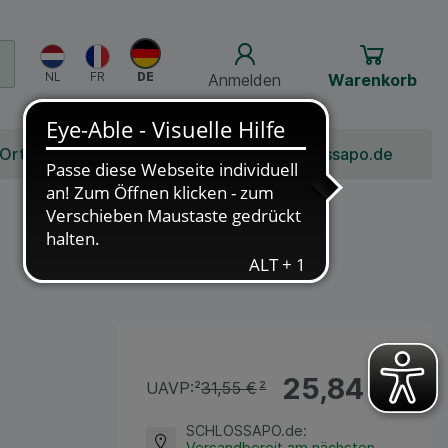
Anmelden
Warenkorb
 Ort
Bonusprogramm
Jobs
Über Schlossapo.de
25,84 €
¹
UAVP:
²
31,55 €
²
SCHLOSSAPO.de
:
Versandbereit am nächsten