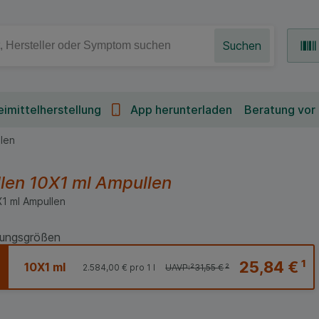
Suchen
imittelherstellung
App herunterladen
Beratung vor
len
len
10X1 ml
Ampullen
X1
ml
Ampullen
ungsgrößen
25,84 €
¹
10X1 ml
2.584,00 €
pro 1 l
UAVP:
²
31,55 €
²