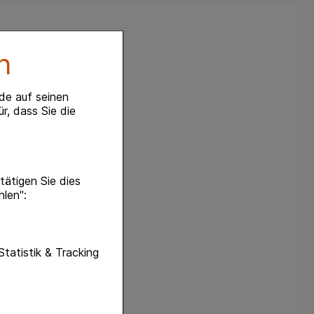
n
de auf seinen
r, dass Sie die
ätigen Sie dies
hlen":
unktionen unserer
Statistik & Tracking
f diese nicht
hender zu