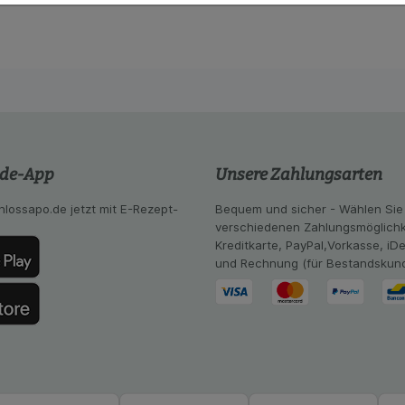
lsweise für die Wiedererkennung des Besuchers oder unsere S
z.B. Spracheinstellung) anzupassen. Komfort-Cookies ermög
se zugeschrittene Inhalte anzuzeigen und unser Partnerprog
ng:
Hierüber lassen sich Informationen über die Art und Wei
mmeln, mit deren Hilfe wir unsere Website weiter für Sie opt
Website aber auch die Werbung auf Drittseiten möglichst rele
achten Sie, dass Daten hierfür teilweise an Dritte wie z.B. G
 werden.
.de-App
Unsere Zahlungsarten
hlossapo.de jetzt mit E-Rezept-
Bequem und sicher - Wählen Sie
verschiedenen Zahlungsmöglichk
Kreditkarte, PayPal,Vorkasse, iD
und Rechnung (für Bestandskun