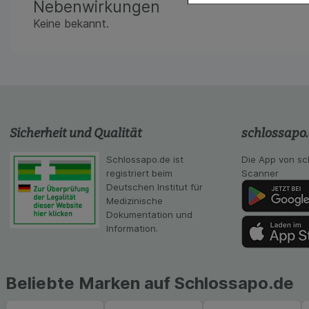
Nebenwirkungen
gestalten, beispie
Verhaltensweisen (
Keine bekannt.
auf Ihre Bedürfnis
Statistik & Tracki
unserer Website sa
Inhalt auf unserer 
gestalten. Bitte be
Medien übertragen
Sicherheit und Qualität
schlossapo
Schlossapo.de ist
Die App von sc
registriert beim
Scanner
Deutschen Institut für
Medizinische
Dokumentation und
Information.
Beliebte Marken auf Schlossapo.de