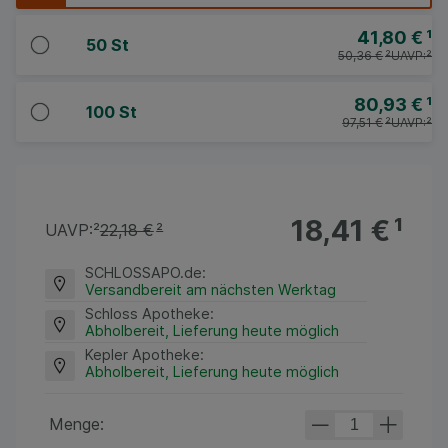
41,80 €
¹
50 St
50,36 €
²
UAVP:
²
80,93 €
¹
100 St
97,51 €
²
UAVP:
²
18,41 €
¹
UAVP:
²
22,18 €
²
SCHLOSSAPO.de
:
Versandbereit am nächsten Werktag
Schloss Apotheke
:
Abholbereit, Lieferung heute möglich
Kepler Apotheke
:
Abholbereit, Lieferung heute möglich
Menge: