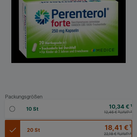
Packungsgrößen
10,34 €
¹
10 St
12,46 €
²
UAVP:
²
18,41 €
¹
20 St
22,18 €
²
UAVP:
²