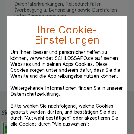
Durchfallerkrankungen, Reisedurchfällen
(Vorbeugung u. Behandlung) sowie Durchfällen
unter Sondenernährung.
Begleitende Behandlung bei Akne.
Ihre Cookie-
Für Kinder ab 2 Jahren und Erwachsene in der
Einstellungen
Selbstmedikation.
Für Kinder unter 2 Jahren nur nach
Rücksprache mit dem Arzt.
Um Ihnen besser und persönlicher helfen zu
können, verwendet SCHLOSSAPO.de auf seinen
Warnhinweis: Enthält Lactose.
Websites und in seinen Apps Cookies. Diese
Cookies sorgen unter anderem dafür, dass Sie die
Website und die App reibungslos nutzen können.
Weitergehende Informationen finden Sie in unserer
Datenschutzerklärung
.
Bitte wählen Sie nachfolgend, welche Cookies
gesetzt werden dürfen, und bestätigen Sie dies
Sicherheit und Qualität
durch "Auswahl bestätigen" oder akzeptieren Sie
alle Cookies durch "Alle auswählen":
Schlossapo.de ist registriert beim
Deutschen Institut für Medizinische