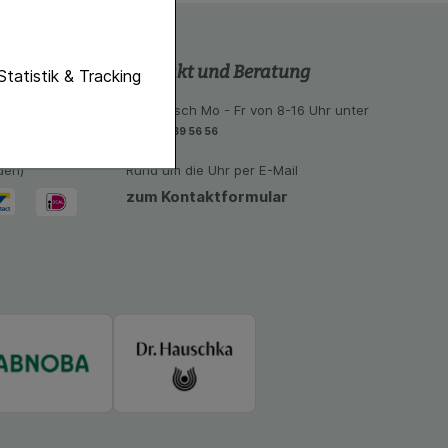
Kontakt und Beratung
unktionen unserer
Statistik & Tracking
f diese nicht
 aus unseren
telefonisch Mo - Fr von 8-16 Uhr unter
eiten:
06851-939 56 56
eal, Bancontact
hender zu
den)
Rund um die Uhr per E-Mail
eite an bevorzugte
lichen es uns auch
zum Kontaktformular
ramm zu betreiben.
se der Nutzung
imieren können, den
vant für Sie zu
oogle oder soziale