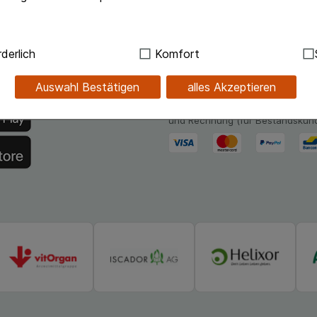
.de-App
Unsere Zahlungsarten
ndig:
Hierbei handelt es sich um Cookies, die für die Grundf
derlich
Komfort
sind (z.B. Navigation, Warenkorb, Kundenkonto), weshalb au
hlossapo.de jetzt mit E-Rezept-
Bequem und sicher - Wählen Sie
kann.
Auswahl Bestätigen
alles Akzeptieren
verschiedenen Zahlungsmöglichk
Kreditkarte, PayPal,Vorkasse, iD
kies werden genutzt um das Einkaufserlebnis noch ansprec
und Rechnung (für Bestandskun
lsweise für die Wiedererkennung des Besuchers oder unsere S
z.B. Spracheinstellung) anzupassen. Komfort-Cookies ermög
se zugeschrittene Inhalte anzuzeigen und unser Partnerprog
ng:
Hierüber lassen sich Informationen über die Art und Wei
mmeln, mit deren Hilfe wir unsere Website weiter für Sie opt
Website aber auch die Werbung auf Drittseiten möglichst rele
achten Sie, dass Daten hierfür teilweise an Dritte wie z.B. G
 werden.