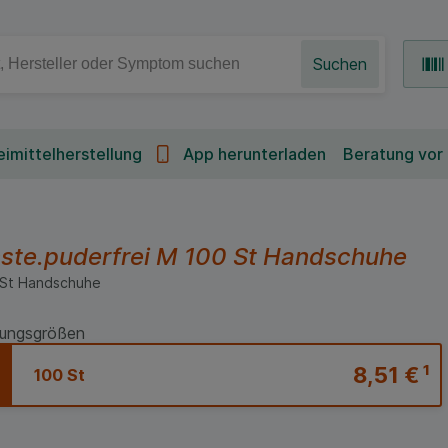
Suchen
imittelherstellung
App herunterladen
Beratung vor
ste.puderfrei M
100 St
Handschuhe
St
Handschuhe
ungsgrößen
8,51 €
¹
100 St