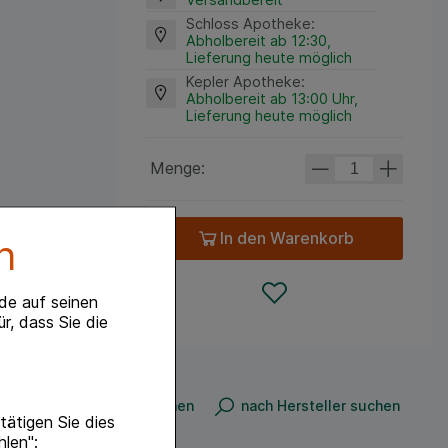
Schloss Apotheke
:
Abholbereit ab 12:30,
Lieferung heute möglich
Kepler Apotheke
:
Abholbereit ab 13:00 Uhr,
Lieferung heute möglich
Menge:
In den Warenkorb
n
de auf seinen
r, dass Sie die
nach Produkt suchen
nach Hersteller suchen
ätigen Sie dies
hlen":