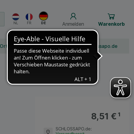
Anmelden
Warenkorb
 Ort
Bonusprogramm
Jobs
Über Schlossapo.de
8,51 €
¹
SCHLOSSAPO.de
:
Versandbereit