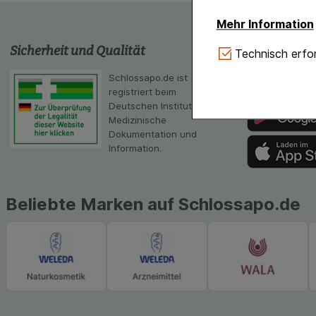
Mehr Information
Sicherheit und Qualität
schlossapo
Technisch Notwe
Technisch erfor
Website notwendig 
Schlossapo.de ist
Die App von sc
verzichtet werden 
registriert beim
Scanner
Deutschen Institut für
Komfort:
Diese Coo
Medizinische
gestalten, beispie
Dokumentation und
Verhaltensweisen (
Information.
auf Ihre Bedürfnis
Statistik & Tracki
unserer Website sa
Beliebte Marken auf Schlossapo.de
Inhalt auf unserer 
gestalten. Bitte be
Medien übertragen