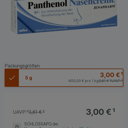
Packungsgrößen
3,00 €
¹
5 g
600,00 €
pro 1 kg
3,61 €
²
UAVP:
²
3,00 €
¹
UAVP:
²
3,61 €
²
SCHLOSSAPO.de
: