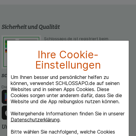
Sicherheit und Qualität
Schlossapo.de ist registriert beim
Deutschen Institut für Medizinische
Ihre Cookie-
Dokumentation und Information.
Einstellungen
schlossapo.de-App
Um Ihnen besser und persönlicher helfen zu
können, verwendet SCHLOSSAPO.de auf seinen
Die App von schlossapo.de jetzt mit E-Rezept-Scanner
Websites und in seinen Apps Cookies. Diese
Cookies sorgen unter anderem dafür, dass Sie die
Website und die App reibungslos nutzen können.
Weitergehende Informationen finden Sie in unserer
Datenschutzerklärung
.
Unsere Zahlungsarten
Bitte wählen Sie nachfolgend, welche Cookies