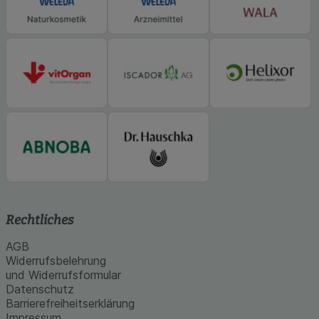
Informationen über die Art und Weise der Nutzung
unserer Website sammeln, mit deren Hilfe wir
unsere Website weiter für Sie optimieren können,
den Inhalt auf unserer Website aber auch die
Werbung auf Drittseiten möglichst relevant für Sie
zu gestalten. Bitte beachten Sie, dass Daten
hierfür teilweise an Dritte wie z.B. Google oder
soziale Medien übertragen werden.
Rechtliches
AGB
Widerrufsbelehrung
und Widerrufsformular
Datenschutz
Barrierefreiheitserklärung
Impressum