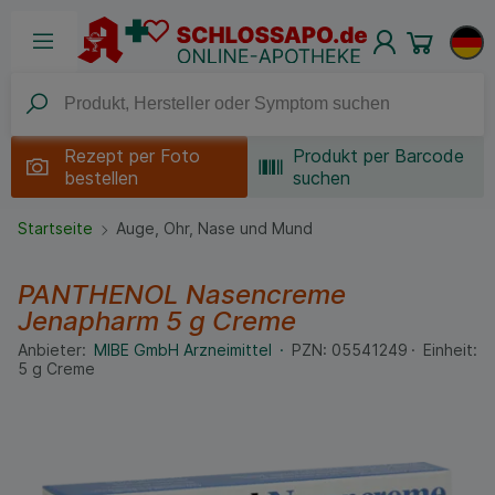
Rezept per
Foto
Produkt per Barcode
bestellen
suchen
Startseite
Auge, Ohr, Nase und Mund
PANTHENOL Nasencreme
Jenapharm
5 g
Creme
Anbieter:
MIBE GmbH Arzneimittel
PZN:
05541249
Einheit:
5
g
Creme