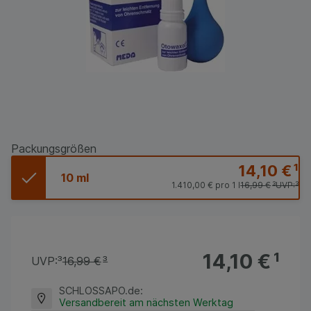
Packungsgrößen
14,10 €
¹
10 ml
1.410,00 €
pro 1 l
16,99 €
³
UVP:
³
14,10 €
¹
UVP:
³
16,99 €
³
SCHLOSSAPO.de
:
Versandbereit am nächsten Werktag