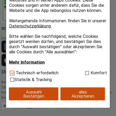
Websites und in seinen Apps Cookies. Diese
Deutschen Institut für Medizinische
Cookies sorgen unter anderem dafür, dass Sie die
Dokumentation und Information.
Website und die App reibungslos nutzen können.
Weitergehende Informationen finden Sie in unserer
Datenschutzerklärung
.
schlossapo.de-App
Bitte wählen Sie nachfolgend, welche Cookies
Die App von schlossapo.de jetzt mit E-Rezept-Scanner
gesetzt werden dürfen, und bestätigen Sie dies
durch "Auswahl bestätigen" oder akzeptieren Sie
alle Cookies durch "Alle auswählen":
Mehr Information
Unsere Zahlungsarten
Technisch Notwendig:
Hierbei handelt es sich um
Technisch erforderlich
Komfort
Cookies, die für die Grundfunktionen unserer
Statistik & Tracking
Bequem und sicher - Wählen Sie aus unseren verschiedenen
Website notwendig sind (z.B. Navigation,
Zahlungsmöglichkeiten:
Warenkorb, Kundenkonto), weshalb auf diese nicht
Auswahl
alles
Kreditkarte, PayPal,Vorkasse, iDeal, Bancontact und Rechnung (für
verzichtet werden kann.
Bestätigen
Akzeptieren
Bestandskunden)
Komfort:
Diese Cookies werden genutzt um das
Einkaufserlebnis noch ansprechender zu gestalten,
beispielsweise für die Wiedererkennung des