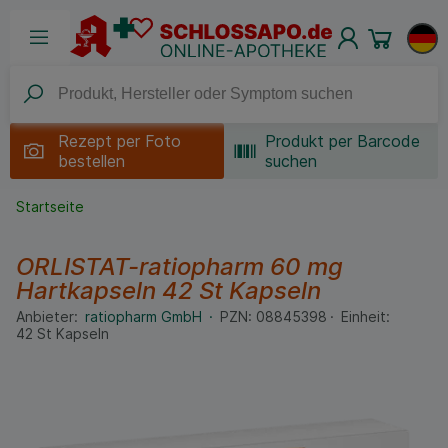
Rezept per
Foto
Produkt per Barcode
bestellen
suchen
Startseite
ORLISTAT-ratiopharm 60 mg
Hartkapseln
42 St
Kapseln
Anbieter:
ratiopharm GmbH
PZN:
08845398
Einheit:
42
St
Kapseln