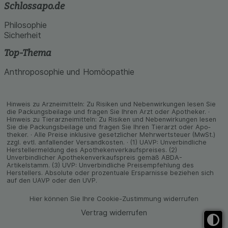
Schlossapo.de
Philosophie
Sicherheit
Top-Thema
Anthroposophie und Homöopathie
Hinweis zu Arzneimitteln: Zu Risiken und Neben­wirkungen lesen Sie
die Packungs­beilage und fragen Sie Ihren Arzt oder Apo­theker. ·
Hinweis zu Tier­arz­nei­mitteln: Zu Risiken und Neben­wirkungen lesen
Sie die Packungs­beilage und fragen Sie Ihren Tier­arzt oder Apo­
theker. · Alle Preise inklusive gesetz­licher Mehrwertsteuer (MwSt.)
zzgl. evtl. anfallender Versand­kosten. · (1) UAVP: Unverbindliche
Herstellermeldung des Apothekenverkaufspreises. (2)
Unverbindlicher Apothekenverkaufspreis gemäß ABDA-
Artikelstamm. (3) UVP: Unverbindliche Preisempfehlung des
Herstellers. Absolute oder prozentuale Ersparnisse beziehen sich
auf den UAVP oder den UVP.
Hier können Sie Ihre Cookie-Zustimmung widerrufen
Vertrag widerrufen