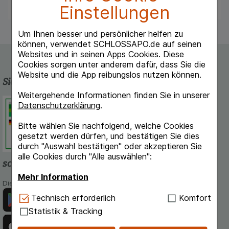
Einstellungen
Um Ihnen besser und persönlicher helfen zu
können, verwendet SCHLOSSAPO.de auf seinen
Websites und in seinen Apps Cookies. Diese
Cookies sorgen unter anderem dafür, dass Sie die
Website und die App reibungslos nutzen können.
Sicherheit und Qualität
Weitergehende Informationen finden Sie in unserer
Schlossapo.de ist registriert beim
Datenschutzerklärung
.
Deutschen Institut für Medizinische
Dokumentation und Information.
Bitte wählen Sie nachfolgend, welche Cookies
gesetzt werden dürfen, und bestätigen Sie dies
durch "Auswahl bestätigen" oder akzeptieren Sie
alle Cookies durch "Alle auswählen":
schlossapo.de-App
Mehr Information
Die App von schlossapo.de jetzt mit E-Rezept-Scanner
Technisch Notwendig:
Hierbei handelt es sich um
Technisch erforderlich
Komfort
Cookies, die für die Grundfunktionen unserer
Statistik & Tracking
Website notwendig sind (z.B. Navigation,
Warenkorb, Kundenkonto), weshalb auf diese nicht