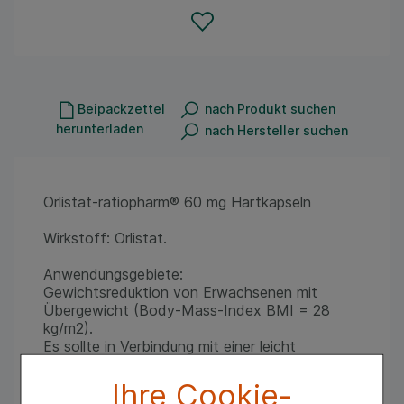
Beipackzettel
nach Produkt suchen
herunterladen
nach Hersteller suchen
Orlistat-ratiopharm® 60 mg Hartkapseln
Wirkstoff: Orlistat.
Anwendungsgebiete:
Gewichtsreduktion von Erwachsenen mit
Übergewicht (Body-Mass-Index BMI = 28
kg/m2).
Es sollte in Verbindung mit einer leicht
hypokalorischen, fettreduzierten Ernährung
angewendet werden.
Ihre Cookie-