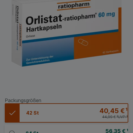
Packungsgrößen
40,45 €
¹
42 St
44,99 €
³
UVP:
³
56,35 €
¹