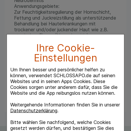
Neurodermitis
Anwendungsgebiete:
Zur Feuchtigkeitsregulierung der Hornschicht,
Fettung und Juckreizstillung als unterstützende
Behandlung bei Hauterkrankungen mit
trockener und/oder juckender Haut wie z.B.
atopisches Ekzem (Neurodermitis),
Exsikkationsekzem (Austrocknungsschäden
Ihre Cookie-
durch Waschmittel etc.) sowie zur Weiter- und
Nachbehandlung der genannten
Einstellungen
Hauterkrankungen.
Eigenschaften:
Um Ihnen besser und persönlicher helfen zu
schnelle Juckreizstillung
können, verwendet SCHLOSSAPO.de auf seinen
feuchtigkeitserhöhend
Websites und in seinen Apps Cookies. Diese
angenehme Hautfettung
Cookies sorgen unter anderem dafür, dass Sie die
Zu Risiken und Nebenwirkungen lesen Sie die
Website und die App reibungslos nutzen können.
Packungsbeilage und fragen Ihren Arzt oder
Apotheker
Weitergehende Informationen finden Sie in unserer
Datenschutzerklärung
.
Bitte wählen Sie nachfolgend, welche Cookies
gesetzt werden dürfen, und bestätigen Sie dies