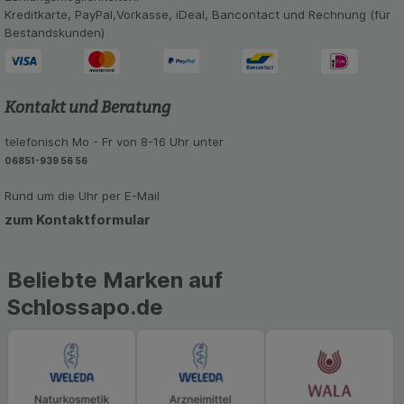
Informationen über die Art und Weise der Nutzung
Kreditkarte, PayPal,Vorkasse, iDeal, Bancontact und Rechnung (für
unserer Website sammeln, mit deren Hilfe wir
Bestandskunden)
unsere Website weiter für Sie optimieren können,
den Inhalt auf unserer Website aber auch die
Werbung auf Drittseiten möglichst relevant für Sie
zu gestalten. Bitte beachten Sie, dass Daten
Kontakt und Beratung
hierfür teilweise an Dritte wie z.B. Google oder
soziale Medien übertragen werden.
telefonisch Mo - Fr von 8-16 Uhr unter
06851-939 56 56
Rund um die Uhr per E-Mail
zum Kontaktformular
Beliebte Marken auf
Schlossapo.de