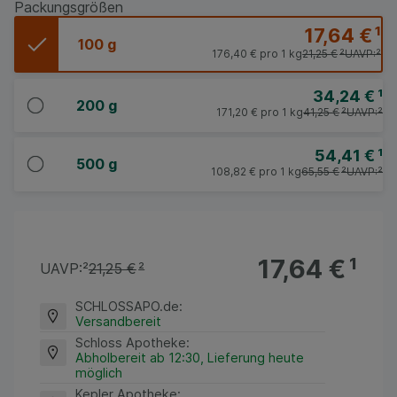
Packungsgrößen
17,64 €
¹
100 g
176,40 €
pro 1 kg
21,25 €
²
UAVP:
²
34,24 €
¹
200 g
171,20 €
pro 1 kg
41,25 €
²
UAVP:
²
54,41 €
¹
500 g
108,82 €
pro 1 kg
65,55 €
²
UAVP:
²
17,64 €
¹
UAVP:
²
21,25 €
²
SCHLOSSAPO.de
:
Versandbereit
Schloss Apotheke
:
Abholbereit ab 12:30, Lieferung heute
möglich
Kepler Apotheke
: