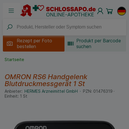
Rezept per
Foto
Produkt per Barcode
bestellen
suchen
Startseite
OMRON RS6 Handgelenk
Blutdruckmessgerät
1 St
Anbieter:
HERMES Arzneimittel GmbH
PZN:
01476319
Einheit:
1
St