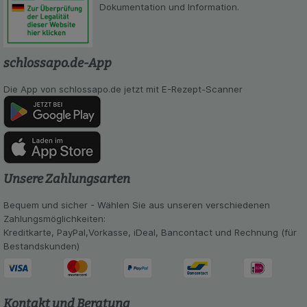
Besuchers oder unsere Seite an bevorzugte
Dokumentation und Information.
Verhaltensweisen (z.B. Spracheinstellung)
anzupassen. Komfort-Cookies ermöglichen es uns
auch auf Ihre Bedürfnisse zugeschrittene Inhalte
anzuzeigen und unser Partnerprogramm zu
schlossapo.de-App
betreiben.
Die App von schlossapo.de jetzt mit E-Rezept-Scanner
Statistik & Tracking:
Hierüber lassen sich
Informationen über die Art und Weise der Nutzung
unserer Website sammeln, mit deren Hilfe wir
unsere Website weiter für Sie optimieren können,
den Inhalt auf unserer Website aber auch die
Werbung auf Drittseiten möglichst relevant für Sie
Unsere Zahlungsarten
zu gestalten. Bitte beachten Sie, dass Daten
hierfür teilweise an Dritte wie z.B. Google oder
Bequem und sicher - Wählen Sie aus unseren verschiedenen
soziale Medien übertragen werden.
Zahlungsmöglichkeiten:
Kreditkarte, PayPal,Vorkasse, iDeal, Bancontact und Rechnung (für
Bestandskunden)
Kontakt und Beratung