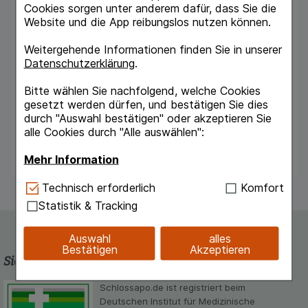
Cookies sorgen unter anderem dafür, dass Sie die
Speicherplätze. Das RS6 ist klinisch validiert.
Website und die App reibungslos nutzen können.
Als einer von wenigen Herstellern lässt OMRON
freiwillig zusätzliche Validierungsstudien durch
Weitergehende Informationen finden Sie in unserer
unabhängige internationale Organisationen
Datenschutzerklärung
.
durchführen. Im Lieferumfang enthalten sind
Blutdruckmessgerät, Manschette,
Bitte wählen Sie nachfolgend, welche Cookies
Hartschalenbox, Gebrauchsanweisung,
gesetzt werden dürfen, und bestätigen Sie dies
Garantiekarte, Blutdruckpass und Batterien.
durch "Auswahl bestätigen" oder akzeptieren Sie
alle Cookies durch "Alle auswählen":
Mehr Information
Technisch Notwendig:
Hierbei handelt es sich um
Technisch erforderlich
Komfort
Cookies, die für die Grundfunktionen unserer
Statistik & Tracking
Website notwendig sind (z.B. Navigation,
Warenkorb, Kundenkonto), weshalb auf diese nicht
Auswahl
alles
verzichtet werden kann.
Bestätigen
Akzeptieren
Sicherheit und Qualität
Komfort:
Diese Cookies werden genutzt um das
Einkaufserlebnis noch ansprechender zu gestalten,
Schlossapo.de ist registriert beim
beispielsweise für die Wiedererkennung des
Deutschen Institut für Medizinische