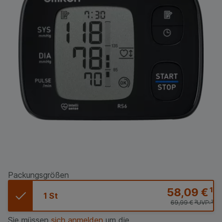
Packungsgrößen
58,09 €
¹
1 St
69,99 €
³
UVP:
³
Sie müssen
sich anmelden
um die