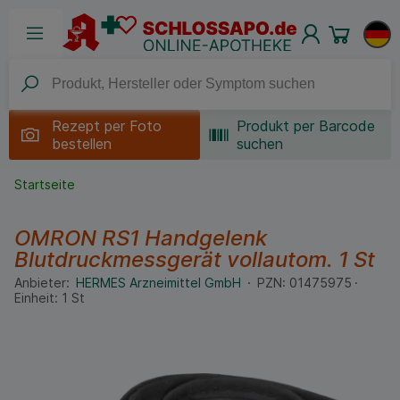
Rezept per
Foto
Produkt per Barcode
bestellen
suchen
Startseite
OMRON RS1 Handgelenk
Blutdruckmessgerät vollautom.
1 St
Anbieter:
HERMES Arzneimittel GmbH
PZN:
01475975
Einheit:
1
St