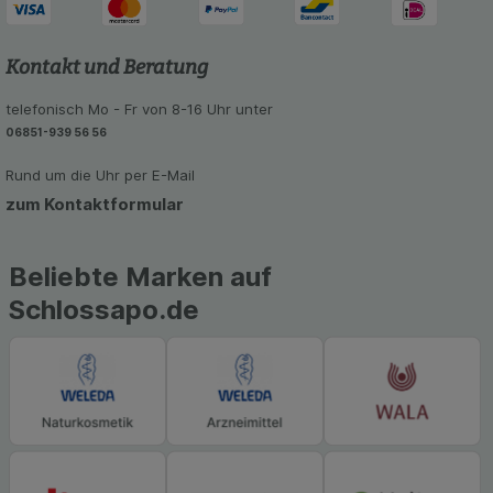
unsere Website weiter für Sie optimieren können,
den Inhalt auf unserer Website aber auch die
Werbung auf Drittseiten möglichst relevant für Sie
Kontakt und Beratung
zu gestalten. Bitte beachten Sie, dass Daten
hierfür teilweise an Dritte wie z.B. Google oder
telefonisch Mo - Fr von 8-16 Uhr unter
soziale Medien übertragen werden.
06851-939 56 56
Rund um die Uhr per E-Mail
zum Kontaktformular
Beliebte Marken auf
Schlossapo.de