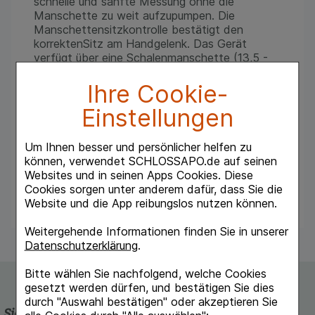
schnelle und sanfte Messung ohne die
Manschette zu weit aufzupumpen. Die
Manschettensitzkontrolle bestätigt den
korrektenSitz am Handgelenk. Das Gerät
verfügt über eine Schalenmanschette (13,5 -
21,5 cm). Es speichert den letzten Messwert.
Das Gerät ist klinisch validiert. Als einer von
Ihre Cookie-
wenigen Herstellern lässt OMRON freiwillig
Einstellungen
zusätzliche Validierungsstudien durch
unabhängige internationale Organisationen
durchführen. Im Lieferumfang enthalten sind
Um Ihnen besser und persönlicher helfen zu
Blutdruckmessgerät, Manschette,
können, verwendet SCHLOSSAPO.de auf seinen
Hartschalenbox, Gebrauchsanweisung,
Websites und in seinen Apps Cookies. Diese
Garantiekarte, Blutdruckpass und Batterien.
Cookies sorgen unter anderem dafür, dass Sie die
Website und die App reibungslos nutzen können.
Weitergehende Informationen finden Sie in unserer
Datenschutzerklärung
.
Bitte wählen Sie nachfolgend, welche Cookies
gesetzt werden dürfen, und bestätigen Sie dies
durch "Auswahl bestätigen" oder akzeptieren Sie
Sicherheit und Qualität