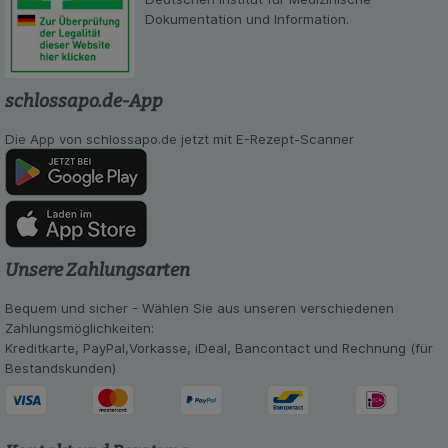
Besuchers oder unsere Seite an bevorzugte
Dokumentation und Information.
Verhaltensweisen (z.B. Spracheinstellung)
anzupassen. Komfort-Cookies ermöglichen es uns
auch auf Ihre Bedürfnisse zugeschrittene Inhalte
anzuzeigen und unser Partnerprogramm zu
schlossapo.de-App
betreiben.
Die App von schlossapo.de jetzt mit E-Rezept-Scanner
Statistik & Tracking:
Hierüber lassen sich
Informationen über die Art und Weise der Nutzung
unserer Website sammeln, mit deren Hilfe wir
unsere Website weiter für Sie optimieren können,
den Inhalt auf unserer Website aber auch die
Werbung auf Drittseiten möglichst relevant für Sie
zu gestalten. Bitte beachten Sie, dass Daten
Unsere Zahlungsarten
hierfür teilweise an Dritte wie z.B. Google oder
soziale Medien übertragen werden.
Bequem und sicher - Wählen Sie aus unseren verschiedenen
Zahlungsmöglichkeiten:
Kreditkarte, PayPal,Vorkasse, iDeal, Bancontact und Rechnung (für
Bestandskunden)