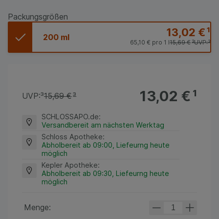
Packungsgrößen
13,02 €
¹
200 ml
65,10 €
pro 1 l
15,69 €
³
UVP:
³
13,02 €
¹
UVP:
³
15,69 €
³
SCHLOSSAPO.de
:
Versandbereit am nächsten Werktag
Schloss Apotheke
:
Abholbereit ab 09:00, Liefeurng heute
möglich
Kepler Apotheke
:
Abholbereit ab 09:30, Liefeurng heute
möglich
Menge: