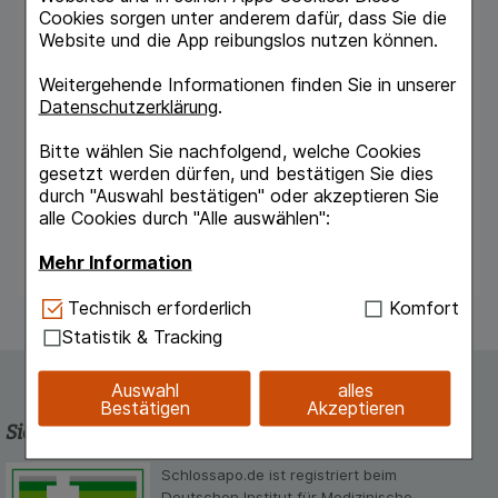
Acrylate/Sodium Acryloyldimethyl Taurate
Cookies sorgen unter anderem dafür, dass Sie die
Copolymer, Ceramide Np, Cholesterol,
Website und die App reibungslos nutzen können.
Phytosphingosine, Ceramide Ap, Palmitoyl
Dipeptide-5 Diaminobutyroyl
Weitergehende Informationen finden Sie in unserer
Hydroxythreonine, Palmitoyl Dipeptide-5
Datenschutzerklärung
.
Diaminohydroxybutyrate, Ceramide Eop,
Cetearyl Glucoside, Sodium Lauroyl Lactylate,
Bitte wählen Sie nachfolgend, welche Cookies
Tocopherol, Helianthus Annuus Seed Oil,
gesetzt werden dürfen, und bestätigen Sie dies
Carbomer, Xanthan Gum, Ethylhexylglycerin,
durch "Auswahl bestätigen" oder akzeptieren Sie
Parfum, Phenoxyethanol, Potassium Sorbate,
alle Cookies durch "Alle auswählen":
Benzyl Alcohol, Citric Acid, Linalool, Citronellol,
Limonene, Eugenol, Benzyl Salicylate, Geraniol
Mehr Information
Technisch Notwendig:
Hierbei handelt es sich um
Technisch erforderlich
Komfort
Cookies, die für die Grundfunktionen unserer
Statistik & Tracking
Website notwendig sind (z.B. Navigation,
Warenkorb, Kundenkonto), weshalb auf diese nicht
Auswahl
alles
verzichtet werden kann.
Bestätigen
Akzeptieren
Sicherheit und Qualität
Komfort:
Diese Cookies werden genutzt um das
Einkaufserlebnis noch ansprechender zu gestalten,
Schlossapo.de ist registriert beim
beispielsweise für die Wiedererkennung des
Deutschen Institut für Medizinische