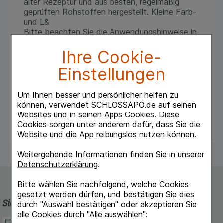
alter Rezeptur und aus besten, regelmäßig
geprüften Rohstoffen hergestellt. Kleine Farb-
und L&
Bitte beachten Sie die Anwendungshinweise in
der Gebrauchsanleitung.
medesign waxo Ohrkerzen sollten nicht bei
Ihre Cookie-
Hauterkrankungen am Ohr, entzündlichen
Einstellungen
Ohrerkrankungen, perforiertem Trommelfell
oder implantierten Paukenröhrchen eingesetzt
werden.
Um Ihnen besser und persönlicher helfen zu
können, verwendet SCHLOSSAPO.de auf seinen
Websites und in seinen Apps Cookies. Diese
Cookies sorgen unter anderem dafür, dass Sie die
Website und die App reibungslos nutzen können.
Weitergehende Informationen finden Sie in unserer
Datenschutzerklärung
.
Bitte wählen Sie nachfolgend, welche Cookies
gesetzt werden dürfen, und bestätigen Sie dies
Sicherheit und Qualität
durch "Auswahl bestätigen" oder akzeptieren Sie
alle Cookies durch "Alle auswählen":
Schlossapo.de ist registriert beim