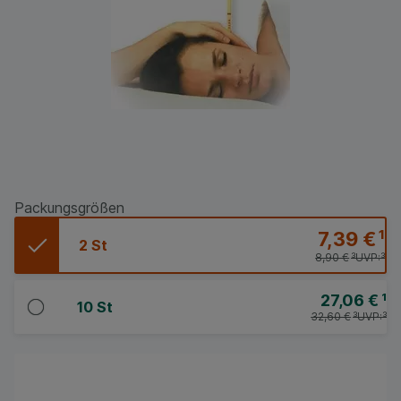
Packungsgrößen
7,39 €
¹
2 St
8,90 €
³
UVP:
³
27,06 €
¹
10 St
32,60 €
³
UVP:
³