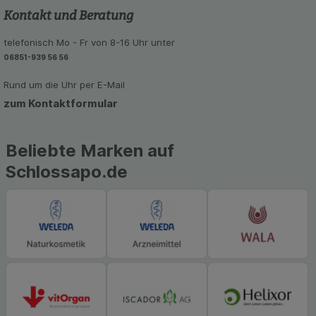
den Inhalt auf unserer Website aber auch die
Kontakt und Beratung
Werbung auf Drittseiten möglichst relevant für Sie
zu gestalten. Bitte beachten Sie, dass Daten
telefonisch Mo - Fr von 8-16 Uhr unter
hierfür teilweise an Dritte wie z.B. Google oder
06851-939 56 56
soziale Medien übertragen werden.
Rund um die Uhr per E-Mail
zum Kontaktformular
Beliebte Marken auf
Schlossapo.de