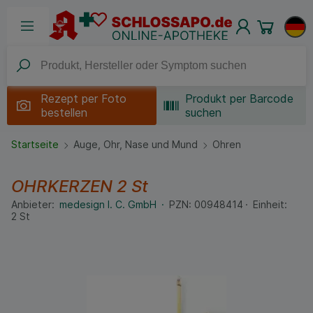
Rezept per
Foto
Produkt per Barcode
bestellen
suchen
Startseite
Auge, Ohr, Nase und Mund
Ohren
OHRKERZEN
2 St
Anbieter:
medesign I. C. GmbH
PZN:
00948414
Einheit:
2
St