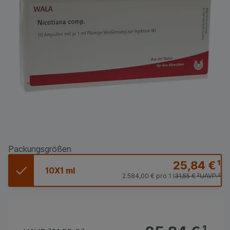
Packungsgrößen
25,84 €
¹
10X1 ml
2.584,00 €
pro 1 l
31,55 €
²
UAVP:
²