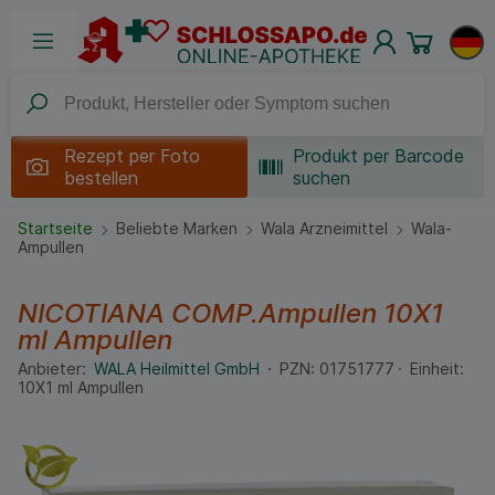
Rezept per
Foto
Produkt per Barcode
bestellen
suchen
Startseite
Beliebte Marken
Wala Arzneimittel
Wala-
Ampullen
NICOTIANA COMP.Ampullen
10X1
ml
Ampullen
Anbieter:
WALA Heilmittel GmbH
PZN:
01751777
Einheit:
10X1
ml
Ampullen