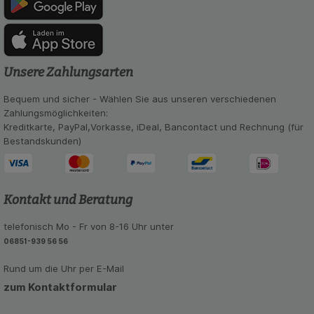
anzuzeigen und unser Partnerprogramm zu
betreiben.
Statistik & Tracking:
Hierüber lassen sich
Informationen über die Art und Weise der Nutzung
Unsere Zahlungsarten
unserer Website sammeln, mit deren Hilfe wir
unsere Website weiter für Sie optimieren können,
Bequem und sicher - Wählen Sie aus unseren verschiedenen
den Inhalt auf unserer Website aber auch die
Zahlungsmöglichkeiten:
Werbung auf Drittseiten möglichst relevant für Sie
Kreditkarte, PayPal,Vorkasse, iDeal, Bancontact und Rechnung (für
zu gestalten. Bitte beachten Sie, dass Daten
Bestandskunden)
hierfür teilweise an Dritte wie z.B. Google oder
soziale Medien übertragen werden.
Kontakt und Beratung
telefonisch Mo - Fr von 8-16 Uhr unter
06851-939 56 56
Rund um die Uhr per E-Mail
zum Kontaktformular