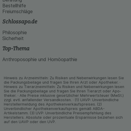
Bestellhilfe
Freiumschläge
Schlossapo.de
Philosophie
Sicherheit
Top-Thema
Anthroposophie und Homöopathie
Hinweis zu Arzneimitteln: Zu Risiken und Neben­wirkungen lesen Sie
die Packungs­beilage und fragen Sie Ihren Arzt oder Apo­theker. ·
Hinweis zu Tier­arz­nei­mitteln: Zu Risiken und Neben­wirkungen lesen
Sie die Packungs­beilage und fragen Sie Ihren Tier­arzt oder Apo­
theker. · Alle Preise inklusive gesetz­licher Mehrwertsteuer (MwSt.)
zzgl. evtl. anfallender Versand­kosten. · (1) UAVP: Unverbindliche
Herstellermeldung des Apothekenverkaufspreises. (2)
Unverbindlicher Apothekenverkaufspreis gemäß ABDA-
Artikelstamm. (3) UVP: Unverbindliche Preisempfehlung des
Herstellers. Absolute oder prozentuale Ersparnisse beziehen sich
auf den UAVP oder den UVP.