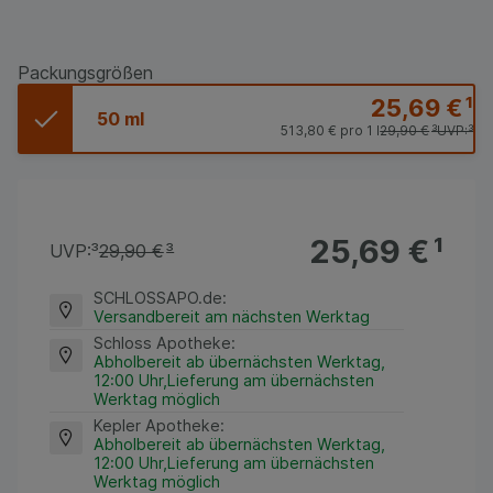
Packungsgrößen
25,69 €
¹
50 ml
513,80 €
pro 1 l
29,90 €
³
UVP:
³
25,69 €
¹
UVP:
³
29,90 €
³
SCHLOSSAPO.de
:
Versandbereit am nächsten Werktag
Schloss Apotheke
:
Abholbereit ab übernächsten Werktag,
12:00 Uhr,Lieferung am übernächsten
Werktag möglich
Kepler Apotheke
:
Abholbereit ab übernächsten Werktag,
12:00 Uhr,Lieferung am übernächsten
Werktag möglich