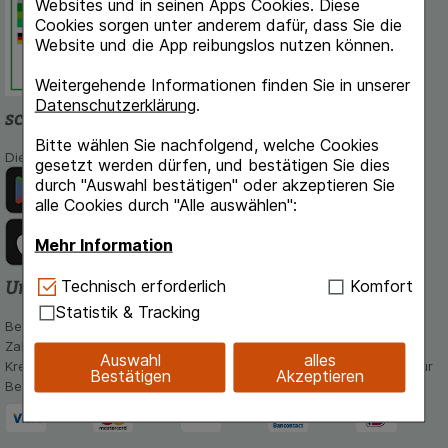
Websites und in seinen Apps Cookies. Diese
Deutschen Institut für Medizinische
Cookies sorgen unter anderem dafür, dass Sie die
Dokumentation und Information.
Website und die App reibungslos nutzen können.
Weitergehende Informationen finden Sie in unserer
Datenschutzerklärung
.
schlossapo.de-App
Bitte wählen Sie nachfolgend, welche Cookies
Die App von schlossapo.de jetzt mit E-Rezept-Scanner
gesetzt werden dürfen, und bestätigen Sie dies
durch "Auswahl bestätigen" oder akzeptieren Sie
alle Cookies durch "Alle auswählen":
Mehr Information
Technisch Notwendig:
Hierbei handelt es sich um
Technisch erforderlich
Komfort
Unsere Zahlungsarten
Cookies, die für die Grundfunktionen unserer
Statistik & Tracking
Website notwendig sind (z.B. Navigation,
Bequem und sicher - Wählen Sie aus unseren verschiedenen
Warenkorb, Kundenkonto), weshalb auf diese nicht
Zahlungsmöglichkeiten:
Auswahl
alles
verzichtet werden kann.
Kreditkarte, PayPal,Vorkasse, iDeal, Bancontact und Rechnung (für
Bestätigen
Akzeptieren
Bestandskunden)
Komfort:
Diese Cookies werden genutzt um das
Einkaufserlebnis noch ansprechender zu gestalten,
beispielsweise für die Wiedererkennung des