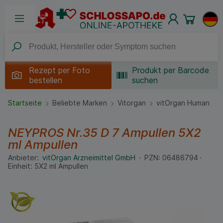
Rezept per
Foto
Produkt per Barcode
bestellen
suchen
Startseite
Beliebte Marken
Vitorgan
vitOrgan Human
NEYPROS Nr.35 D 7 Ampullen
5X2
ml
Ampullen
Anbieter:
vitOrgan Arzneimittel GmbH
PZN:
06486794
Einheit:
5X2
ml
Ampullen