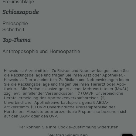
Freiumschläge
Schlossapo.de
Philosophie
Sicherheit
Top-Thema
Anthroposophie und Homöopathie
Hinweis zu Arzneimitteln: Zu Risiken und Neben­wirkungen lesen Sie
die Packungs­beilage und fragen Sie Ihren Arzt oder Apo­theker. ·
Hinweis zu Tier­arz­nei­mitteln: Zu Risiken und Neben­wirkungen lesen
Sie die Packungs­beilage und fragen Sie Ihren Tier­arzt oder Apo­
theker. · Alle Preise inklusive gesetz­licher Mehrwertsteuer (MwSt.)
zzgl. evtl. anfallender Versand­kosten. · (1) UAVP: Unverbindliche
Herstellermeldung des Apothekenverkaufspreises. (2)
Unverbindlicher Apothekenverkaufspreis gemäß ABDA-
Artikelstamm. (3) UVP: Unverbindliche Preisempfehlung des
Herstellers. Absolute oder prozentuale Ersparnisse beziehen sich
auf den UAVP oder den UVP.
Hier können Sie Ihre Cookie-Zustimmung widerrufen
Vertrag widerrufen