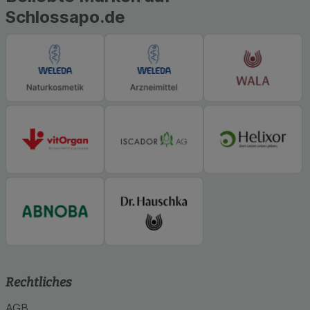
betreiben.
Schlossapo.de
Statistik & Tracking:
Hierüber lassen sich
Informationen über die Art und Weise der Nutzung
unserer Website sammeln, mit deren Hilfe wir
unsere Website weiter für Sie optimieren können,
den Inhalt auf unserer Website aber auch die
Werbung auf Drittseiten möglichst relevant für Sie
zu gestalten. Bitte beachten Sie, dass Daten
hierfür teilweise an Dritte wie z.B. Google oder
soziale Medien übertragen werden.
Rechtliches
AGB