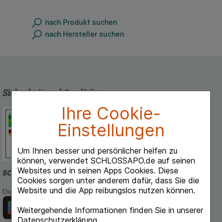
nach Produkt suchen
nach Hersteller suchen
Sicherheit und Qualität
Ihre Cookie-
Schlossapo.de ist registriert beim
Deutschen Institut für Medizinische
Einstellungen
Dokumentation und Information.
Um Ihnen besser und persönlicher helfen zu
können, verwendet SCHLOSSAPO.de auf seinen
Websites und in seinen Apps Cookies. Diese
schlossapo.de-App
Cookies sorgen unter anderem dafür, dass Sie die
Website und die App reibungslos nutzen können.
Die App von schlossapo.de jetzt mit E-Rezept-Scanner
Weitergehende Informationen finden Sie in unserer
Datenschutzerklärung
.