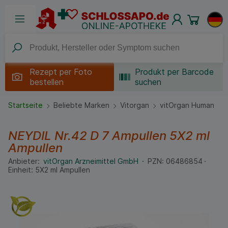
Rezept per
Foto
Produkt per Barcode
bestellen
suchen
Startseite
Beliebte Marken
Vitorgan
vitOrgan Human
NEYDIL Nr.42 D 7 Ampullen
5X2 ml
Ampullen
Anbieter:
vitOrgan Arzneimittel GmbH
PZN:
06486854
Einheit:
5X2
ml
Ampullen