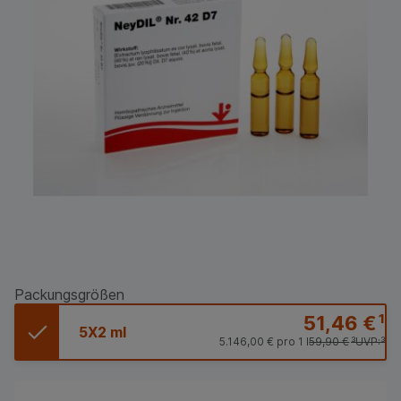
Packungsgrößen
51,46 €
¹
5X2 ml
5.146,00 €
pro 1 l
59,90 €
³
UVP:
³