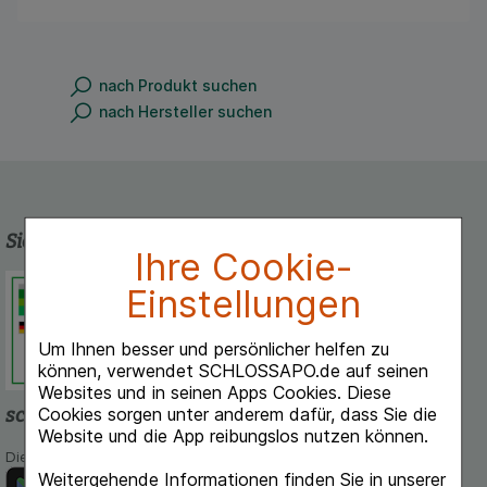
nach Produkt suchen
nach Hersteller suchen
Sicherheit und Qualität
Ihre Cookie-
Schlossapo.de ist registriert beim
Einstellungen
Deutschen Institut für Medizinische
Dokumentation und Information.
Um Ihnen besser und persönlicher helfen zu
können, verwendet SCHLOSSAPO.de auf seinen
Websites und in seinen Apps Cookies. Diese
Cookies sorgen unter anderem dafür, dass Sie die
schlossapo.de-App
Website und die App reibungslos nutzen können.
Die App von schlossapo.de jetzt mit E-Rezept-Scanner
Weitergehende Informationen finden Sie in unserer