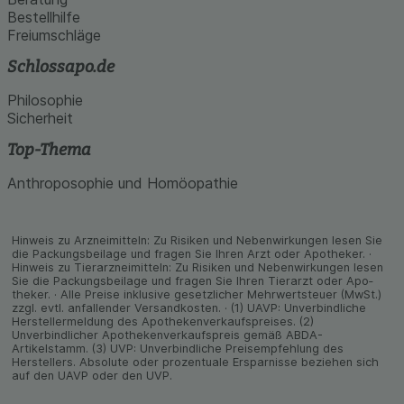
Bestellhilfe
Freiumschläge
Schlossapo.de
Philosophie
Sicherheit
Top-Thema
Anthroposophie und Homöopathie
Hinweis zu Arzneimitteln: Zu Risiken und Neben­wirkungen lesen Sie
die Packungs­beilage und fragen Sie Ihren Arzt oder Apo­theker. ·
Hinweis zu Tier­arz­nei­mitteln: Zu Risiken und Neben­wirkungen lesen
Sie die Packungs­beilage und fragen Sie Ihren Tier­arzt oder Apo­
theker. · Alle Preise inklusive gesetz­licher Mehrwertsteuer (MwSt.)
zzgl. evtl. anfallender Versand­kosten. · (1) UAVP: Unverbindliche
Herstellermeldung des Apothekenverkaufspreises. (2)
Unverbindlicher Apothekenverkaufspreis gemäß ABDA-
Artikelstamm. (3) UVP: Unverbindliche Preisempfehlung des
Herstellers. Absolute oder prozentuale Ersparnisse beziehen sich
auf den UAVP oder den UVP.