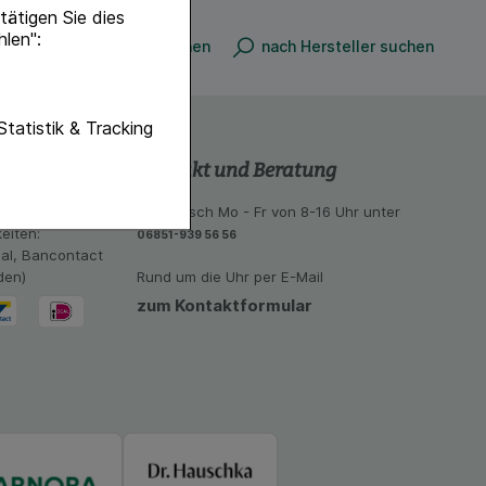
ätigen Sie dies
hlen":
nach Produkt suchen
nach Hersteller suchen
unktionen unserer
Statistik & Tracking
f diese nicht
Kontakt und Beratung
hender zu
 aus unseren
telefonisch Mo - Fr von 8-16 Uhr unter
eite an bevorzugte
eiten:
06851-939 56 56
lichen es uns auch
eal, Bancontact
ramm zu betreiben.
den)
Rund um die Uhr per E-Mail
zum Kontaktformular
se der Nutzung
imieren können, den
vant für Sie zu
oogle oder soziale