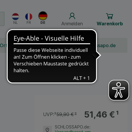
Anmelden
Warenkorb
 Ort
Bonusprogramm
Jobs
Über Schlossapo.de
51,46 €
¹
UVP:
³
59,90 €
³
SCHLOSSAPO.de
:
Versandbereit am