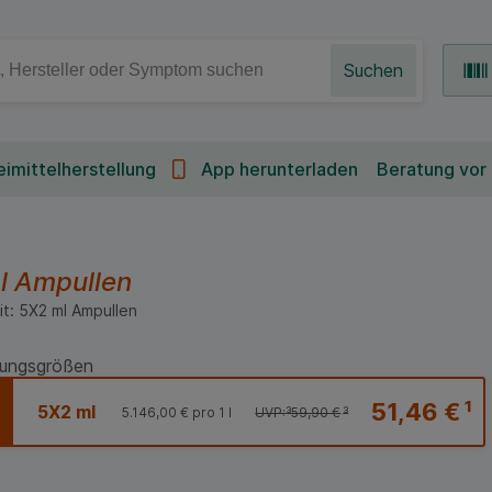
Suchen
imittelherstellung
App herunterladen
Beratung vor
l
Ampullen
it:
5X2
ml
Ampullen
ungsgrößen
51,46 €
¹
5X2 ml
5.146,00 €
pro 1 l
UVP:
³
59,90 €
³