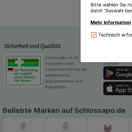
Bitte wählen Sie n
durch "Auswahl bes
Mehr Information
Technisch Notwe
Technisch erfor
Website notwendig 
Sicherheit und Qualität
schlossapo
verzichtet werden 
Komfort:
Diese Coo
Schlossapo.de ist
Die App von sc
gestalten, beispie
registriert beim
Scanner
Verhaltensweisen (
Deutschen Institut für
auf Ihre Bedürfnis
Medizinische
Dokumentation und
Statistik & Tracki
Information.
unserer Website sa
Inhalt auf unserer 
gestalten. Bitte be
Beliebte Marken auf Schlossapo.de
Medien übertragen