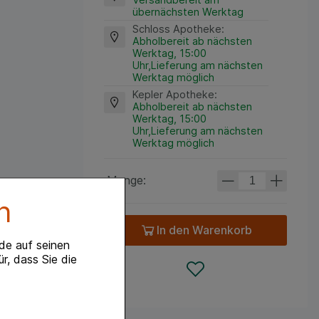
übernächsten Werktag
Schloss Apotheke
:
Abholbereit ab nächsten
Werktag, 15:00
Uhr,Lieferung am nächsten
Werktag möglich
Kepler Apotheke
:
Abholbereit ab nächsten
Werktag, 15:00
Uhr,Lieferung am nächsten
Werktag möglich
Menge:
n
In den Warenkorb
de auf seinen
r, dass Sie die