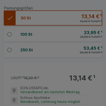
Packungsgrößen
13,14 €
¹
50 St
16,30 €
²
UAVP:
²
23,95 €
¹
100 St
28,86 €
²
UAVP:
²
53,45 €
¹
250 St
64,40 €
²
UAVP:
²
13,14 €
¹
UAVP:
²
16,30 €
²
SCHLOSSAPO.de
:
Versandbereit am nächsten Werktag
Schloss Apotheke
:
Abholbereit, Lieferung heute möglich