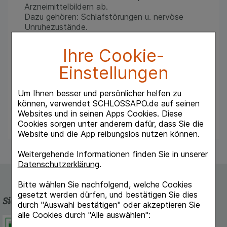
Arzneimittelbildern ab.
Dazu gehören: Schlafstörungen u. nervöse
Unruhezustände.
Hinweis: Bei anhaltenden, unklaren oder neu
Ihre Cookie-
auftretenden Beschwerden ist ein Arzt
Einstellungen
aufzusuchen, da es sich um Erkrankungen
handeln kann, die einer ärztlichen Abklärung
bedürfen.
Um Ihnen besser und persönlicher helfen zu
können, verwendet SCHLOSSAPO.de auf seinen
Warnhinweis: Enthält Lactose.
Websites und in seinen Apps Cookies. Diese
Cookies sorgen unter anderem dafür, dass Sie die
Website und die App reibungslos nutzen können.
Weitergehende Informationen finden Sie in unserer
Datenschutzerklärung
.
Bitte wählen Sie nachfolgend, welche Cookies
gesetzt werden dürfen, und bestätigen Sie dies
Sicherheit und Qualität
durch "Auswahl bestätigen" oder akzeptieren Sie
alle Cookies durch "Alle auswählen":
Schlossapo.de ist registriert beim