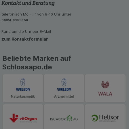
den Inhalt auf unserer Website aber auch die
Kontakt und Beratung
Werbung auf Drittseiten möglichst relevant für Sie
zu gestalten. Bitte beachten Sie, dass Daten
telefonisch Mo - Fr von 8-16 Uhr unter
hierfür teilweise an Dritte wie z.B. Google oder
06851-939 56 56
soziale Medien übertragen werden.
Rund um die Uhr per E-Mail
zum Kontaktformular
Beliebte Marken auf
Schlossapo.de