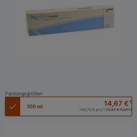
Packungsgrößen
14,67 €
¹
100 ml
146,70 €
pro 1 l
17,67 €
³
UVP:
³