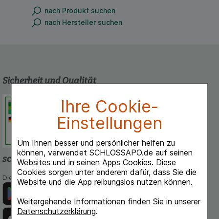
nach Produkt suchen
nach Hersteller suchen
Sicherheit und Qualität
Schlossapo.de ist registriert beim
Ihre Cookie-
Deutschen Institut für Medizinische
Einstellungen
Dokumentation und Information.
Um Ihnen besser und persönlicher helfen zu
können, verwendet SCHLOSSAPO.de auf seinen
schlossapo.de-App
Websites und in seinen Apps Cookies. Diese
Cookies sorgen unter anderem dafür, dass Sie die
Die App von schlossapo.de jetzt mit E-Rezept-Scanner
Website und die App reibungslos nutzen können.
Weitergehende Informationen finden Sie in unserer
Datenschutzerklärung
.