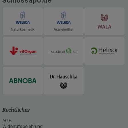
Schlossapo.de
Statistik & Tracking:
Hierüber lassen sich
Informationen über die Art und Weise der Nutzung
unserer Website sammeln, mit deren Hilfe wir
unsere Website weiter für Sie optimieren können,
den Inhalt auf unserer Website aber auch die
Werbung auf Drittseiten möglichst relevant für Sie
zu gestalten. Bitte beachten Sie, dass Daten
hierfür teilweise an Dritte wie z.B. Google oder
soziale Medien übertragen werden.
Rechtliches
AGB
Widerrufsbelehrung