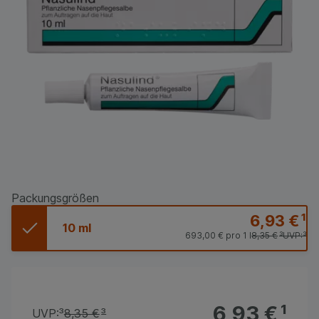
Packungsgrößen
6,93 €
¹
10 ml
693,00 €
pro 1 l
8,35 €
³
UVP:
³
6,93 €
¹
UVP:
³
8,35 €
³