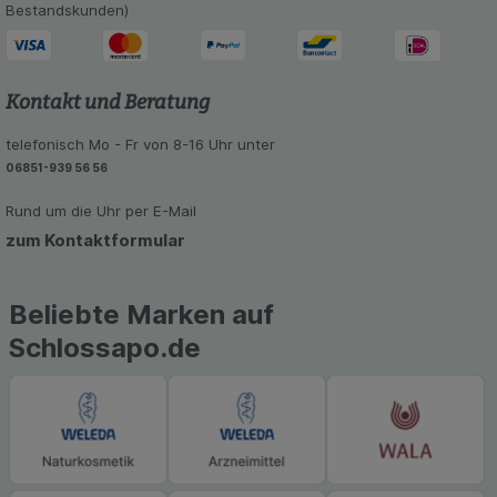
unserer Website sammeln, mit deren Hilfe wir
Bestandskunden)
unsere Website weiter für Sie optimieren können,
den Inhalt auf unserer Website aber auch die
Werbung auf Drittseiten möglichst relevant für Sie
zu gestalten. Bitte beachten Sie, dass Daten
Kontakt und Beratung
hierfür teilweise an Dritte wie z.B. Google oder
soziale Medien übertragen werden.
telefonisch Mo - Fr von 8-16 Uhr unter
06851-939 56 56
Rund um die Uhr per E-Mail
zum Kontaktformular
Beliebte Marken auf
Schlossapo.de