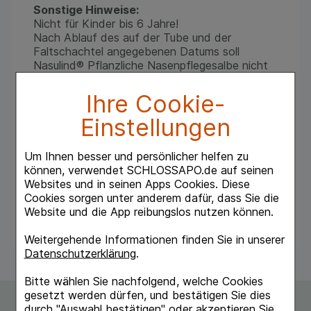
Sonstige Hinweise:
Nicht für Kinder bis 6 Jahre!
Nach Ablauf des auf der Tube und der
Faltschachtel angegebenen Datums soll
Nasulind® Pflanzliche Nasenpflegesalbe nicht
mehr verwendet werden
Pflanzliche Nasenpflegesalbe
Ihre Cookie-
®
Einstellungen
Nasulind
Pflanzliche Nasenpflegesalbe enthält
neben einer Salbengrundlage aus
Wollwachsalkoholsalbe und
Um Ihnen besser und persönlicher helfen zu
feuchtigkeitsspendendem gereinigtem Honig
können, verwendet SCHLOSSAPO.de auf seinen
auch die wohltuenden ätherischen Öle aus
Websites und in seinen Apps Cookies. Diese
erfrischender Pfefferminze und aromatischem
Cookies sorgen unter anderem dafür, dass Sie die
Thymian.
Website und die App reibungslos nutzen können.
Weitergehende Informationen finden Sie in unserer
Datenschutzerklärung
.
Bitte wählen Sie nachfolgend, welche Cookies
gesetzt werden dürfen, und bestätigen Sie dies
durch "Auswahl bestätigen" oder akzeptieren Sie