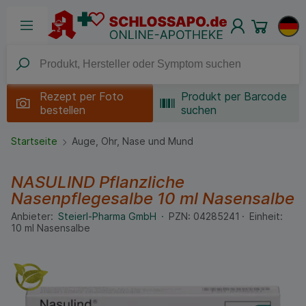
Rezept per
Foto
Produkt per Barcode
bestellen
suchen
Startseite
Auge, Ohr, Nase und Mund
NASULIND Pflanzliche
Nasenpflegesalbe
10 ml
Nasensalbe
Anbieter:
Steierl-Pharma GmbH
PZN:
04285241
Einheit:
10
ml
Nasensalbe