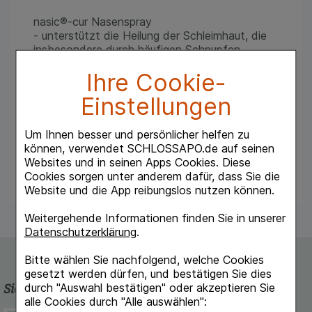
nasic®-cur Nasenspray
- unterstützt die Heilung der Schleimhaut, die
insbesondere durch häufigen Schnupfen,
klimatisierte sowie überheizte - Räume
Ihre Cookie-
belastet ist.
- bei geschädigter und trockener
Einstellungen
Nasenschleimhaut
- enthält eine Kombination aus hochdosiertem
Dexpanthenol und wertvoller
Um Ihnen besser und persönlicher helfen zu
Mineralsalzlösung.
können, verwendet SCHLOSSAPO.de auf seinen
Websites und in seinen Apps Cookies. Diese
Cookies sorgen unter anderem dafür, dass Sie die
Website und die App reibungslos nutzen können.
Weitergehende Informationen finden Sie in unserer
Datenschutzerklärung
.
Bitte wählen Sie nachfolgend, welche Cookies
gesetzt werden dürfen, und bestätigen Sie dies
durch "Auswahl bestätigen" oder akzeptieren Sie
Sicherheit und Qualität
alle Cookies durch "Alle auswählen":