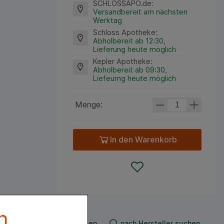
SCHLOSSAPO.de
:
Versandbereit am nächsten
Werktag
Schloss Apotheke
:
Abholbereit ab 12:30,
Lieferung heute möglich
Kepler Apotheke
:
Abholbereit ab 09:30,
Liefeurng heute möglich
Menge:
In den Warenkorb
n
n
nach Produkt suchen
nach Hersteller suchen