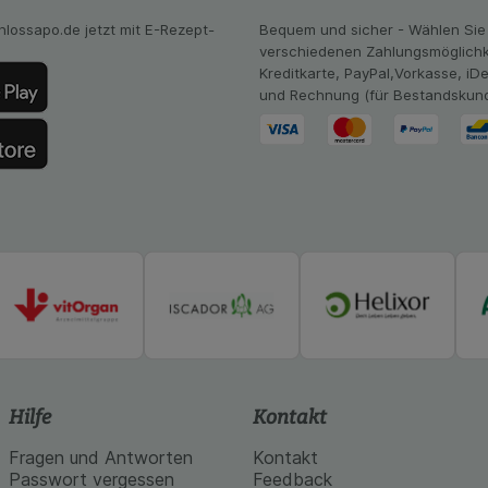
mmeln, mit deren Hilfe wir unsere Website weiter für Sie opt
Website aber auch die Werbung auf Drittseiten möglichst rele
hlossapo.de jetzt mit E-Rezept-
Bequem und sicher - Wählen Sie
achten Sie, dass Daten hierfür teilweise an Dritte wie z.B. G
verschiedenen Zahlungsmöglichk
 werden.
Kreditkarte, PayPal,Vorkasse, iD
und Rechnung (für Bestandskun
Hilfe
Kontakt
Fragen und Antworten
Kontakt
Passwort vergessen
Feedback