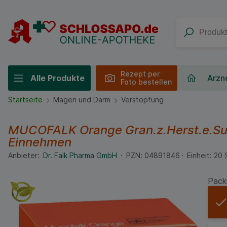
Rezept per
Alle Produkte
Arzne
Foto bestellen
Startseite
Magen und Darm
Verstopfung
MUCOFALK Orange Gran.z.Herst.e.Sus
Einnehmen
Anbieter:
Dr. Falk Pharma GmbH
PZN:
04891846
Einheit:
20
Pack