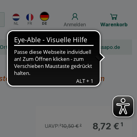
Anmelden
Warenkorb
 Ort
Bonusprogramm
Jobs
Über Schlossapo.de
stellung einer Suspension zum
8,72 €
¹
UAVP:
²
10,50 €
²