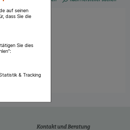
de auf seinen
r, dass Sie die
ätigen Sie dies
hlen":
unktionen unserer
Statistik & Tracking
f diese nicht
hender zu
eite an bevorzugte
lichen es uns auch
ramm zu betreiben.
Kontakt und Beratung
se der Nutzung