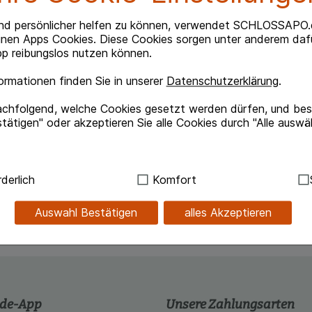
nd persönlicher helfen zu können, verwendet SCHLOSSAPO.
inen Apps Cookies. Diese Cookies sorgen unter anderem dafü
p reibungslos nutzen können.
rmationen finden Sie in unserer
Datenschutzerklärung
.
achfolgend, welche Cookies gesetzt werden dürfen, und best
erung mit weichem Stuhl erwünscht ist, z.B. bei
tätigen" oder akzeptieren Sie alle Cookies durch "Alle auswä
rrhoiden, nach operativen Eingriffen im
iedlicher Ursache
ndig:
Hierbei handelt es sich um Cookies, die für die Grundf
derlich
Komfort
sind (z.B. Navigation, Warenkorb, Kundenkonto), weshalb au
kann.
Auswahl Bestätigen
alles Akzeptieren
kies werden genutzt um das Einkaufserlebnis noch ansprec
lsweise für die Wiedererkennung des Besuchers oder unsere S
z.B. Spracheinstellung) anzupassen. Komfort-Cookies ermög
se zugeschrittene Inhalte anzuzeigen und unser Partnerprog
.de-App
Unsere Zahlungsarten
ng:
Hierüber lassen sich Informationen über die Art und Wei