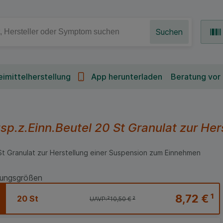
Suchen
imittelherstellung
App herunterladen
Beratung vor
p.z.Einn.Beutel
20 St
Granulat zur Her
St
Granulat zur Herstellung einer Suspension zum Einnehmen
ungsgrößen
8,72 €
¹
20 St
UAVP:
²
10,50 €
²