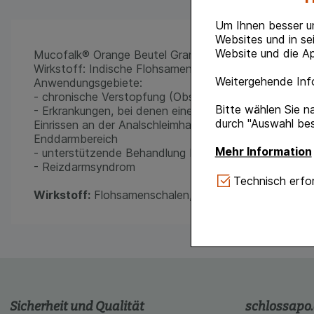
Um Ihnen besser u
Websites und in se
Website und die Ap
Mucofalk® Orange Beutel Granulat
Wirkstoff: Indische Flohsamenschalen, gemahlen
Weitergehende Info
Anwendungsgebiete:
- chronische Verstopfung (Obstipation)
Bitte wählen Sie n
- Erkrankungen, bei denen eine erleichterte Darmentle
durch "Auswahl bes
Einrissen an der Analschleimhaut (Analfissuren), Hämo
Enddarmbereich
Mehr Information
- unterstützende Behandlung bei Durchfällen untersch
- Reizdarmsyndrom
Technisch Notwe
Technisch erfor
Website notwendig 
Wirkstoff:
Flohsamenschalen, indische
verzichtet werden 
Komfort:
Diese Coo
gestalten, beispie
Verhaltensweisen (
auf Ihre Bedürfnis
Sicherheit und Qualität
schlossapo
Statistik & Tracki