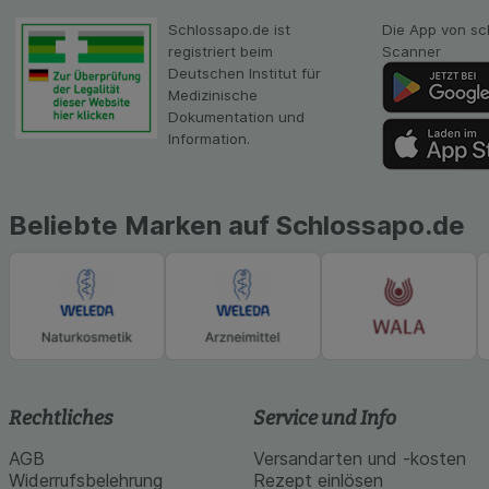
unserer Website sa
Inhalt auf unserer 
Schlossapo.de ist
Die App von sc
gestalten. Bitte be
registriert beim
Scanner
Medien übertragen
Deutschen Institut für
Medizinische
Dokumentation und
Information.
Beliebte Marken auf Schlossapo.de
Rechtliches
Service und Info
AGB
Versandarten und -kosten
Widerrufsbelehrung
Rezept einlösen