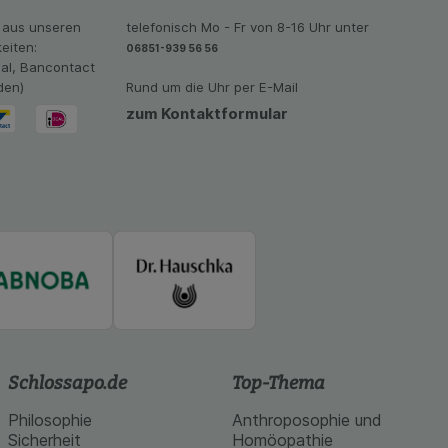
imieren können, den
vant für Sie zu
 aus unseren
telefonisch Mo - Fr von 8-16 Uhr unter
oogle oder soziale
eiten:
06851-939 56 56
eal, Bancontact
den)
Rund um die Uhr per E-Mail
zum Kontaktformular
Schlossapo.de
Top-Thema
Philosophie
Anthroposophie und
Sicherheit
Homöopathie