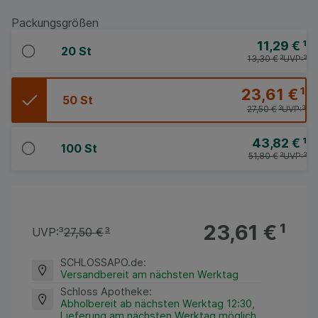
Packungsgrößen
11,29 €
¹
20 St
13,30 €
³
UVP:
³
23,61 €
¹
50 St
27,50 €
³
UVP:
³
43,82 €
¹
100 St
51,80 €
³
UVP:
³
23,61 €
¹
UVP:
³
27,50 €
³
SCHLOSSAPO.de
:
Versandbereit am nächsten Werktag
Schloss Apotheke
:
Abholbereit ab nächsten Werktag 12:30,
Lieferung am nächsten Werktag möglich