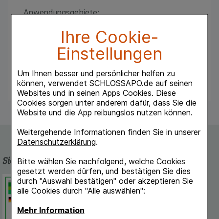
Anwendungsgebiete:
Mowivit (Vitamin E 600)/Mowivit mega
Ihre Cookie-
(Vitamin E 1000): Behandlung eines Vitamin-E-
Mangels.
Einstellungen
Dosierung:
1 x 1
Um Ihnen besser und persönlicher helfen zu
können, verwendet SCHLOSSAPO.de auf seinen
Websites und in seinen Apps Cookies. Diese
Cookies sorgen unter anderem dafür, dass Sie die
Website und die App reibungslos nutzen können.
Weitergehende Informationen finden Sie in unserer
Datenschutzerklärung
.
Sicherheit und Qualität
Bitte wählen Sie nachfolgend, welche Cookies
gesetzt werden dürfen, und bestätigen Sie dies
Schlossapo.de ist registriert beim
durch "Auswahl bestätigen" oder akzeptieren Sie
Deutschen Institut für Medizinische
alle Cookies durch "Alle auswählen":
Dokumentation und Information.
Mehr Information