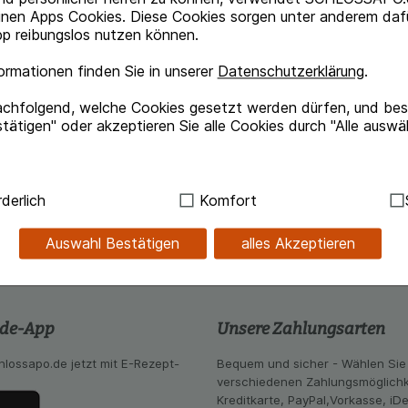
inen Apps Cookies. Diese Cookies sorgen unter anderem dafü
p reibungslos nutzen können.
rmationen finden Sie in unserer
Datenschutzerklärung
.
achfolgend, welche Cookies gesetzt werden dürfen, und best
tätigen" oder akzeptieren Sie alle Cookies durch "Alle auswä
nen reimplantiert werden
te Aufbewahrung zum Erhalt des eigenen Zahnes
 bis zu 48 Stunden lebensfähig
ndig:
Hierbei handelt es sich um Cookies, die für die Grundf
derlich
Komfort
sind (z.B. Navigation, Warenkorb, Kundenkonto), weshalb au
kann.
Auswahl Bestätigen
alles Akzeptieren
kies werden genutzt um das Einkaufserlebnis noch ansprec
lsweise für die Wiedererkennung des Besuchers oder unsere S
z.B. Spracheinstellung) anzupassen. Komfort-Cookies ermög
se zugeschrittene Inhalte anzuzeigen und unser Partnerprog
.de-App
Unsere Zahlungsarten
ng:
Hierüber lassen sich Informationen über die Art und Wei
hlossapo.de jetzt mit E-Rezept-
Bequem und sicher - Wählen Sie
mmeln, mit deren Hilfe wir unsere Website weiter für Sie opt
verschiedenen Zahlungsmöglichk
Website aber auch die Werbung auf Drittseiten möglichst rele
Kreditkarte, PayPal,Vorkasse, iD