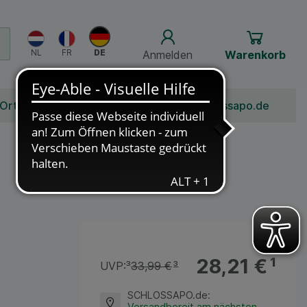
Anmelden
Warenkorb
 Ort
Bonusprogramm
Jobs
Über Schlossapo.de
28,21 €
¹
UVP:
³
33,99 €
³
SCHLOSSAPO.de
:
Versandbereit am nächsten