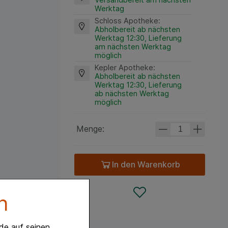
Werktag
Schloss Apotheke
:
Abholbereit ab nächsten
Werktag 12:30, Lieferung
am nächsten Werktag
möglich
Kepler Apotheke
:
Abholbereit ab nächsten
Werktag 12:30, Lieferung
ab nächsten Werktag
möglich
Menge:
In den Warenkorb
n
de auf seinen