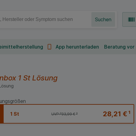
Suchen
imittelherstellung
App herunterladen
Beratung vor
hnbox
1 St
Lösung
Lösung
ungsgrößen
28,21 €
¹
1 St
UVP:
³
33,99 €
³