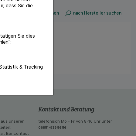
r, dass Sie die
nach Produkt suchen
nach Hersteller suchen
ätigen Sie dies
hlen":
unktionen unserer
Statistik & Tracking
f diese nicht
hender zu
eite an bevorzugte
lichen es uns auch
ramm zu betreiben.
Kontakt und Beratung
se der Nutzung
 aus unseren
telefonisch Mo - Fr von 8-16 Uhr unter
imieren können, den
eiten:
06851-939 56 56
vant für Sie zu
eal, Bancontact