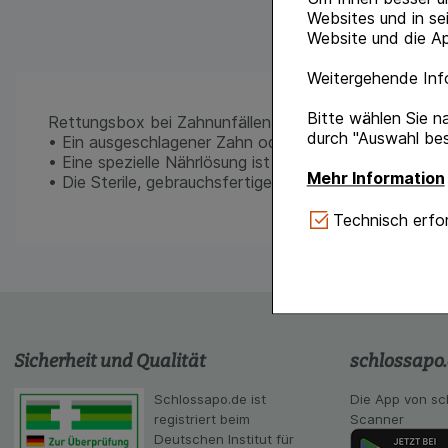
Websites und in se
Website und die Ap
Weitergehende Info
Bitte wählen Sie n
Rettungsbox bei Zahnunfällen
durch "Auswahl bes
• Ein ausgeschlagener Zahn oder Zahnbruchstück kön
• Eine spezielle Nährlösung ist nachweislich die bes
Mehr Information
• Die Sterile, gebrauchsfertige Lösung hält den Zahn
Technisch Notwe
Technisch erfor
Website notwendig 
verzichtet werden 
Komfort:
Diese Coo
gestalten, beispie
Verhaltensweisen (
auf Ihre Bedürfnis
Sicherheit und Qualität
schlossapo
Statistik & Tracki
Schlossapo.de ist
Die App von sc
unserer Website sa
registriert beim
Scanner
Inhalt auf unserer 
Deutschen Institut für