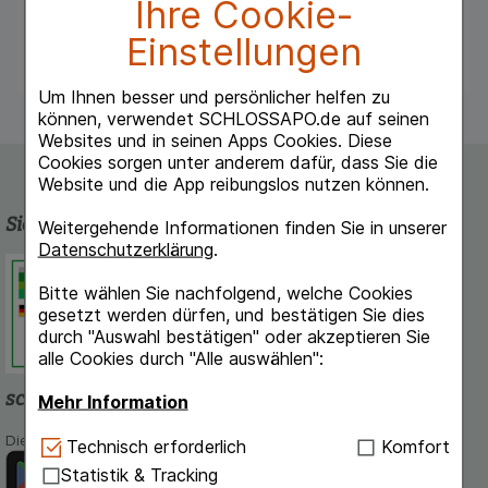
Mindestputzzeit
Ihre Cookie-
• Saugnapf gibt Halt auf allen glatten Flächen
Einstellungen
• Motiviert Ihre Kleinen
Um Ihnen besser und persönlicher helfen zu
können, verwendet SCHLOSSAPO.de auf seinen
Websites und in seinen Apps Cookies. Diese
Cookies sorgen unter anderem dafür, dass Sie die
Website und die App reibungslos nutzen können.
Sicherheit und Qualität
Weitergehende Informationen finden Sie in unserer
Datenschutzerklärung
.
Schlossapo.de ist registriert beim
Deutschen Institut für Medizinische
Bitte wählen Sie nachfolgend, welche Cookies
Dokumentation und Information.
gesetzt werden dürfen, und bestätigen Sie dies
durch "Auswahl bestätigen" oder akzeptieren Sie
alle Cookies durch "Alle auswählen":
schlossapo.de-App
Mehr Information
Die App von schlossapo.de jetzt mit E-Rezept-Scanner
Technisch Notwendig:
Hierbei handelt es sich um
Technisch erforderlich
Komfort
Cookies, die für die Grundfunktionen unserer
Statistik & Tracking