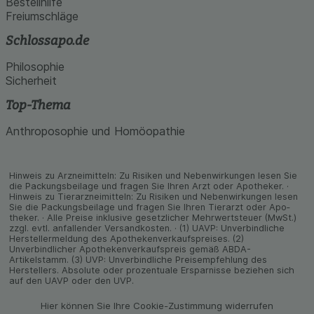
Bestellhilfe
Freiumschläge
Schlossapo.de
Philosophie
Sicherheit
Top-Thema
Anthroposophie und Homöopathie
Hinweis zu Arzneimitteln: Zu Risiken und Neben­wirkungen lesen Sie
die Packungs­beilage und fragen Sie Ihren Arzt oder Apo­theker. ·
Hinweis zu Tier­arz­nei­mitteln: Zu Risiken und Neben­wirkungen lesen
Sie die Packungs­beilage und fragen Sie Ihren Tier­arzt oder Apo­
theker. · Alle Preise inklusive gesetz­licher Mehrwertsteuer (MwSt.)
zzgl. evtl. anfallender Versand­kosten. · (1) UAVP: Unverbindliche
Herstellermeldung des Apothekenverkaufspreises. (2)
Unverbindlicher Apothekenverkaufspreis gemäß ABDA-
Artikelstamm. (3) UVP: Unverbindliche Preisempfehlung des
Herstellers. Absolute oder prozentuale Ersparnisse beziehen sich
auf den UAVP oder den UVP.
Hier können Sie Ihre Cookie-Zustimmung widerrufen