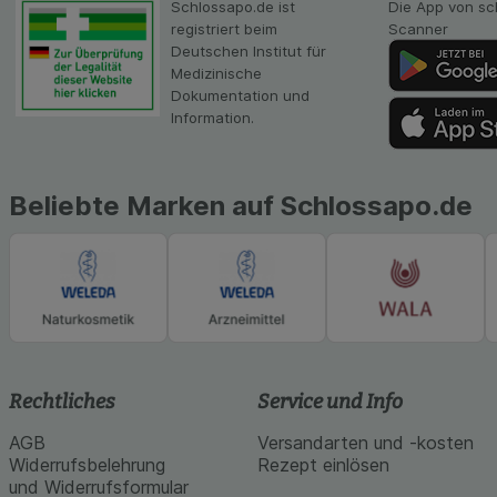
Schlossapo.de ist
Die App von sc
Inhalt auf unserer 
registriert beim
Scanner
gestalten. Bitte be
Deutschen Institut für
Medien übertragen
Medizinische
Dokumentation und
Information.
Beliebte Marken auf Schlossapo.de
Rechtliches
Service und Info
AGB
Versandarten und -kosten
Widerrufsbelehrung
Rezept einlösen
und Widerrufsformular