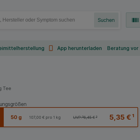
Suchen
imittelherstellung
App herunterladen
Beratung vor
g
Tee
ungsgrößen
5,35 €
¹
50 g
107,00 €
pro 1 kg
UVP:
³
6,45 €
³