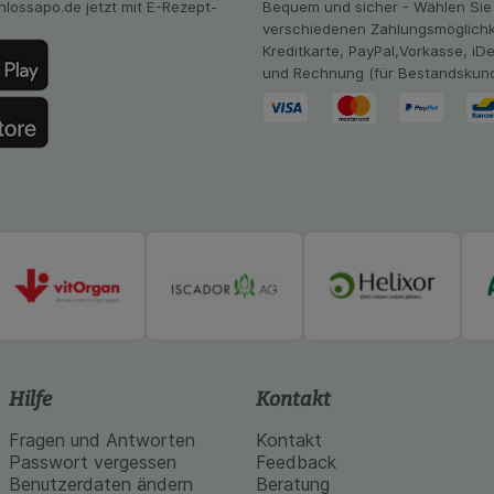
hlossapo.de jetzt mit E-Rezept-
Bequem und sicher - Wählen Sie
Website aber auch die Werbung auf Drittseiten möglichst rele
verschiedenen Zahlungsmöglichk
achten Sie, dass Daten hierfür teilweise an Dritte wie z.B. G
Kreditkarte, PayPal,Vorkasse, iD
 werden.
und Rechnung (für Bestandskun
Hilfe
Kontakt
Fragen und Antworten
Kontakt
Passwort vergessen
Feedback
Benutzerdaten ändern
Beratung