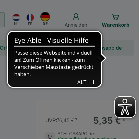
Anmelden
Warenkorb
 Ort
Bonusprogramm
Jobs
Über Schlossapo.de
5,35 €
¹
UVP:
³
6,45 €
³
SCHLOSSAPO.de
:
Versandbereit am nächsten