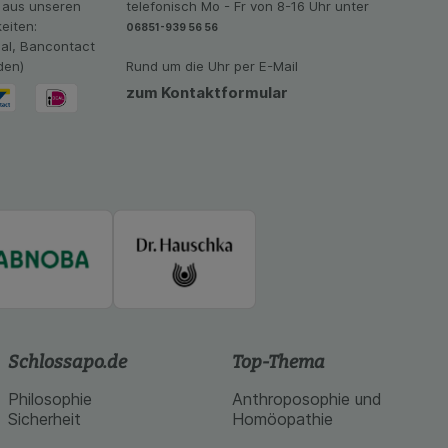
 aus unseren
telefonisch Mo - Fr von 8-16 Uhr unter
vant für Sie zu
eiten:
06851-939 56 56
oogle oder soziale
eal, Bancontact
den)
Rund um die Uhr per E-Mail
zum Kontaktformular
Schlossapo.de
Top-Thema
Philosophie
Anthroposophie und
Sicherheit
Homöopathie