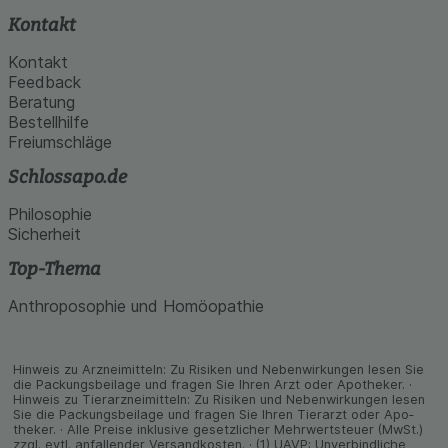
Kontakt
Kontakt
Feedback
Beratung
Bestellhilfe
Freiumschläge
Schlossapo.de
Philosophie
Sicherheit
Top-Thema
Anthroposophie und Homöopathie
Hinweis zu Arzneimitteln: Zu Risiken und Neben­wirkungen lesen Sie
die Packungs­beilage und fragen Sie Ihren Arzt oder Apo­theker. ·
Hinweis zu Tier­arz­nei­mitteln: Zu Risiken und Neben­wirkungen lesen
Sie die Packungs­beilage und fragen Sie Ihren Tier­arzt oder Apo­
theker. · Alle Preise inklusive gesetz­licher Mehrwertsteuer (MwSt.)
zzgl. evtl. anfallender Versand­kosten. · (1) UAVP: Unverbindliche