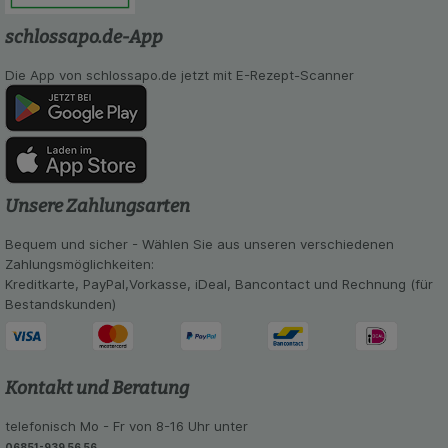
anzupassen. Komfort-Cookies ermöglichen es uns
schlossapo.de-App
auch auf Ihre Bedürfnisse zugeschrittene Inhalte
anzuzeigen und unser Partnerprogramm zu
betreiben.
Die App von schlossapo.de jetzt mit E-Rezept-Scanner
Statistik & Tracking:
Hierüber lassen sich
Informationen über die Art und Weise der Nutzung
unserer Website sammeln, mit deren Hilfe wir
unsere Website weiter für Sie optimieren können,
den Inhalt auf unserer Website aber auch die
Unsere Zahlungsarten
Werbung auf Drittseiten möglichst relevant für Sie
zu gestalten. Bitte beachten Sie, dass Daten
Bequem und sicher - Wählen Sie aus unseren verschiedenen
hierfür teilweise an Dritte wie z.B. Google oder
Zahlungsmöglichkeiten:
soziale Medien übertragen werden.
Kreditkarte, PayPal,Vorkasse, iDeal, Bancontact und Rechnung (für
Bestandskunden)
Kontakt und Beratung
telefonisch Mo - Fr von 8-16 Uhr unter
06851-939 56 56