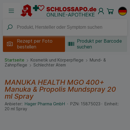
Rezept per
Foto
Produkt per Barcode
bestellen
suchen
Startseite
Kosmetik und Körperpflege
Mund- &
Zahnpflege
Schlechter Atem
MANUKA HEALTH MGO 400+
Manuka & Propolis Mundspray
20
ml
Spray
Anbieter:
Hager Pharma GmbH
PZN:
15875023
Einheit:
20
ml
Spray