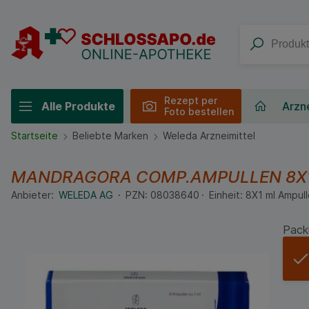
Rezept per
Alle Produkte
Arzne
Foto bestellen
Startseite
Beliebte Marken
Weleda Arzneimittel
MANDRAGORA COMP.AMPULLEN
8X
Anbieter:
WELEDA AG
PZN:
08038640
Einheit:
8X1
ml
Ampull
Pack