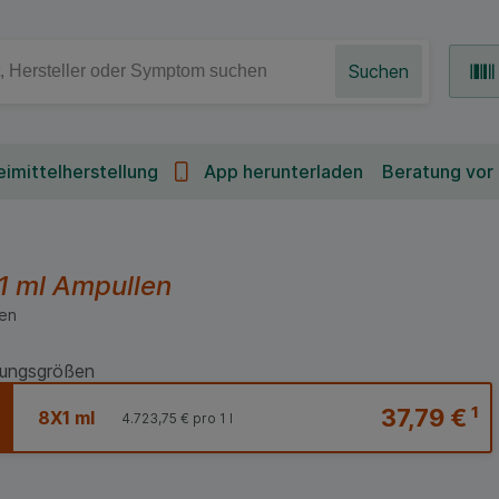
Suchen
imittelherstellung
App herunterladen
Beratung vor
1 ml
Ampullen
en
ungsgrößen
37,79 €
¹
8X1 ml
4.723,75 €
pro 1 l