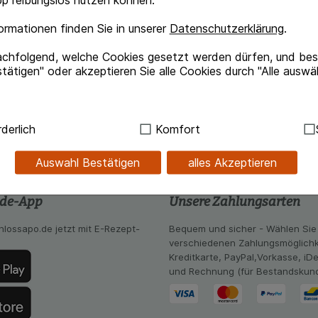
p reibungslos nutzen können.
rmationen finden Sie in unserer
Datenschutzerklärung
.
Beipackzettel herunterlade
achfolgend, welche Cookies gesetzt werden dürfen, und best
tätigen" oder akzeptieren Sie alle Cookies durch "Alle auswä
ndig:
Hierbei handelt es sich um Cookies, die für die Grundf
derlich
Komfort
sind (z.B. Navigation, Warenkorb, Kundenkonto), weshalb au
kann.
Auswahl Bestätigen
alles Akzeptieren
kies werden genutzt um das Einkaufserlebnis noch ansprec
lsweise für die Wiedererkennung des Besuchers oder unsere S
.de-App
Unsere Zahlungsarten
z.B. Spracheinstellung) anzupassen. Komfort-Cookies ermög
se zugeschrittene Inhalte anzuzeigen und unser Partnerprog
hlossapo.de jetzt mit E-Rezept-
Bequem und sicher - Wählen Sie
verschiedenen Zahlungsmöglichk
ng:
Hierüber lassen sich Informationen über die Art und Wei
Kreditkarte, PayPal,Vorkasse, iD
mmeln, mit deren Hilfe wir unsere Website weiter für Sie opt
und Rechnung (für Bestandskun
Website aber auch die Werbung auf Drittseiten möglichst rele
achten Sie, dass Daten hierfür teilweise an Dritte wie z.B. G
 werden.