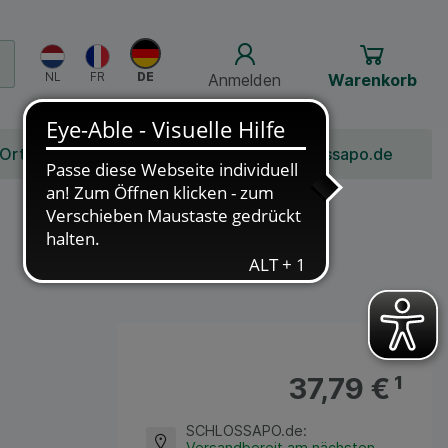
Anmelden
Warenkorb
 Ort
Bonusprogramm
Jobs
Über Schlossapo.de
37,79 €
¹
SCHLOSSAPO.de
:
Versandbereit am nächsten