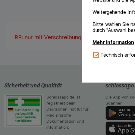
Website und die Ap
Weitergehende Info
Bitte wählen Sie n
durch "Auswahl bes
RP: nur mit Verschreibung erhältlich
Mehr Information
Technisch Notwe
Technisch erfor
Website notwendig 
verzichtet werden 
Komfort:
Diese Coo
gestalten, beispie
Sicherheit und Qualität
schlossapo
Verhaltensweisen (
auf Ihre Bedürfnis
Schlossapo.de ist
Die App von sc
registriert beim
Scanner
Statistik & Tracki
Deutschen Institut für
unserer Website sa
Medizinische
Inhalt auf unserer 
Dokumentation und
gestalten. Bitte be
Information.
Medien übertragen