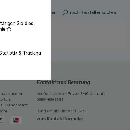
n
nach Produkt suchen
nach Hersteller suchen
ätigen Sie dies
hlen":
unktionen unserer
Statistik & Tracking
f diese nicht
hender zu
eite an bevorzugte
Kontakt und Beratung
lichen es uns auch
ramm zu betreiben.
 aus unseren
telefonisch Mo - Fr von 8-16 Uhr unter
eiten:
06851-939 56 56
se der Nutzung
eal, Bancontact
imieren können, den
den)
Rund um die Uhr per E-Mail
vant für Sie zu
zum Kontaktformular
oogle oder soziale