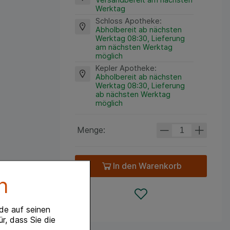
Werktag
Schloss Apotheke
:
Abholbereit ab nächsten
Werktag 08:30, Lieferung
am nächsten Werktag
möglich
Kepler Apotheke
:
Abholbereit ab nächsten
Werktag 08:30, Lieferung
ab nächsten Werktag
möglich
Menge:
In den Warenkorb
n
de auf seinen
r, dass Sie die