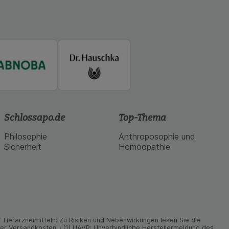
Schlossapo.de
Top-Thema
Philosophie
Anthroposophie und
Sicherheit
Homöopathie
ier­arz­nei­mitteln: Zu Risiken und Neben­wirkungen lesen Sie die
nder Versand­kosten. · (1) UAVP: Unverbindliche Herstellermeldung des