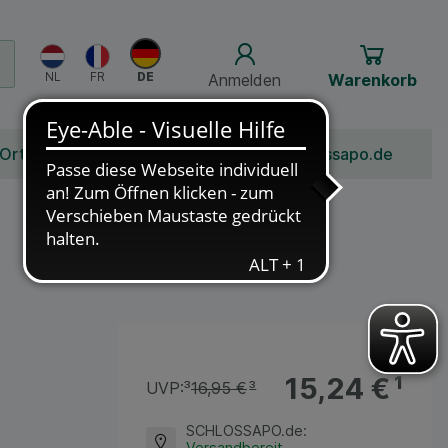
Anmelden
Warenkorb
 Ort
Bonusprogramm
Jobs
Über Schlossapo.de
15,24 €
¹
UVP:
³
16,95 €
³
SCHLOSSAPO.de
:
Versandbereit