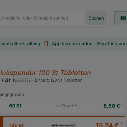
Suchen
imittelherstellung
App herunterladen
Beratung vor
lickspender
120 St
Tabletten
PZN:
10950139
Einheit:
120
St
Tabletten
ungsgrößen
8,50 €
¹
60 St
UVP:
³
9,45 €
³
15,24 €
¹
120 St
UVP:
³
16,95 €
³