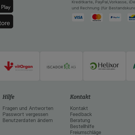
Kreditkarte, PayPal,Vorkasse, iD
achten Sie, dass Daten hierfür teilweise an Dritte wie z.B. G
und Rechnung (für Bestandskun
 werden.
Hilfe
Kontakt
Fragen und Antworten
Kontakt
Passwort vergessen
Feedback
Benutzerdaten ändern
Beratung
Bestellhilfe
Freiumschläge