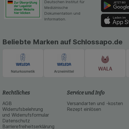
Deutschen Institut für
gestalten. Bitte be
Medizinische
Medien übertragen
Dokumentation und
Information.
Beliebte Marken auf Schlossapo.de
Rechtliches
Service und Info
AGB
Versandarten und -kosten
Widerrufsbelehrung
Rezept einlösen
und Widerrufsformular
Datenschutz
Barrierefreiheitserklärung