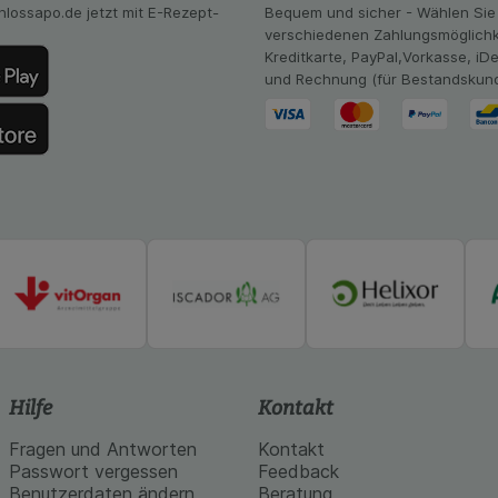
mmeln, mit deren Hilfe wir unsere Website weiter für Sie opt
hlossapo.de jetzt mit E-Rezept-
Bequem und sicher - Wählen Sie
Website aber auch die Werbung auf Drittseiten möglichst rele
verschiedenen Zahlungsmöglichk
achten Sie, dass Daten hierfür teilweise an Dritte wie z.B. G
Kreditkarte, PayPal,Vorkasse, iD
 werden.
und Rechnung (für Bestandskun
Hilfe
Kontakt
Fragen und Antworten
Kontakt
Passwort vergessen
Feedback
Benutzerdaten ändern
Beratung