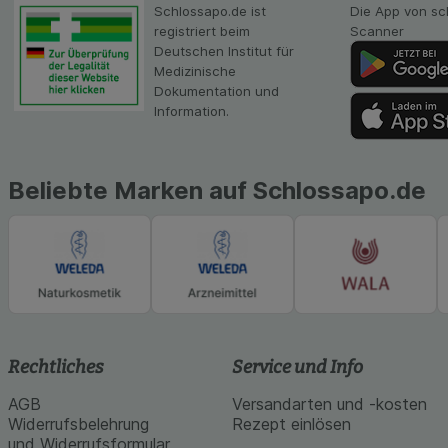
unserer Website sa
Schlossapo.de ist
Die App von sc
Inhalt auf unserer 
registriert beim
Scanner
gestalten. Bitte be
Deutschen Institut für
Medien übertragen
Medizinische
Dokumentation und
Information.
Beliebte Marken auf Schlossapo.de
Rechtliches
Service und Info
AGB
Versandarten und -kosten
Widerrufsbelehrung
Rezept einlösen
und Widerrufsformular