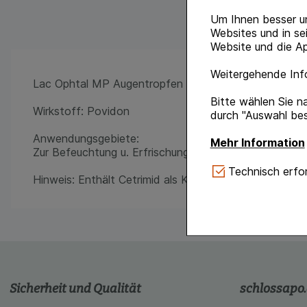
Um Ihnen besser u
Websites und in se
Website und die Ap
Weitergehende Info
Lac Ophtal MP Augentropfen
Bitte wählen Sie n
Wirkstoff: Povidon
durch "Auswahl bes
Anwendungsgebiete:
Mehr Information
Zur Befeuchtung u. Erfrischung des Auges sowie zur 
Technisch Notwe
Technisch erfor
Hinweis: Enthält Cetrimid als Konservierungsmittel
Website notwendig 
verzichtet werden 
Komfort:
Diese Coo
gestalten, beispie
Verhaltensweisen (
auf Ihre Bedürfnis
Sicherheit und Qualität
schlossapo
Statistik & Tracki