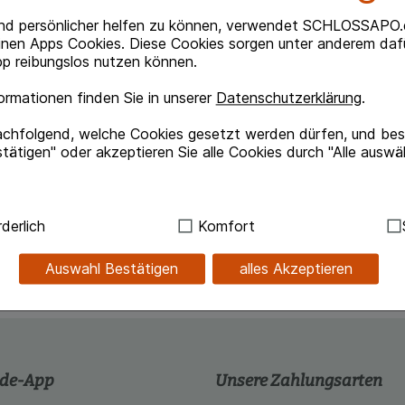
nd persönlicher helfen zu können, verwendet SCHLOSSAPO.
Beipackzettel herunterlade
inen Apps Cookies. Diese Cookies sorgen unter anderem dafü
p reibungslos nutzen können.
rmationen finden Sie in unserer
Datenschutzerklärung
.
achfolgend, welche Cookies gesetzt werden dürfen, und best
tätigen" oder akzeptieren Sie alle Cookies durch "Alle auswä
Befeuchtung u. Nachbenetzung harter Kontaktlinsen.
ndig:
Hierbei handelt es sich um Cookies, die für die Grundf
derlich
Komfort
sind (z.B. Navigation, Warenkorb, Kundenkonto), weshalb au
kann.
Auswahl Bestätigen
alles Akzeptieren
kies werden genutzt um das Einkaufserlebnis noch ansprec
lsweise für die Wiedererkennung des Besuchers oder unsere S
z.B. Spracheinstellung) anzupassen. Komfort-Cookies ermög
se zugeschrittene Inhalte anzuzeigen und unser Partnerprog
.de-App
Unsere Zahlungsarten
ng:
Hierüber lassen sich Informationen über die Art und Wei