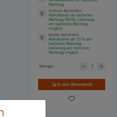
Werktag
Schloss Apotheke
:
Abholbereit ab nächsten
Werktag 09:00, Lieferung
am nächsten Werktag
möglich
Kepler Apotheke
:
Abholbereit ab 12:15 am
nächsten Werktag,
Lieferung am nächsten
Werktag möglich
Menge:
In den Warenkorb
n