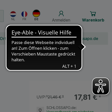
Anmelden
Warenkorb
 Ort
Bonusprogramm
Jobs
Über Schlossapo.de
17,81 €
¹
UVP:
³
21,46 €
³
SCHLOSSAPO.de
:
Versandbereit am nächsten