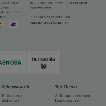
imieren können, den
 aus unseren
telefonisch Mo - Fr von 8-16 Uhr unter
vant für Sie zu
eiten:
06851-939 56 56
oogle oder soziale
eal, Bancontact
den)
Rund um die Uhr per E-Mail
zum Kontaktformular
Schlossapo.de
Top-Thema
Philosophie
Anthroposophie und
Sicherheit
Homöopathie