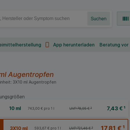
Suchen
imittelherstellung
App herunterladen
Beratung vor
 ml
Augentropfen
inheit:
3X10
ml
Augentropfen
ungsgrößen
7,43 €
¹
10 ml
743,00 €
pro 1 l
UVP:
³
8,95 €
³
17,81 €
¹
3X10 ml
593,67 €
pro 1 l
UVP:
³
21,46 €
³