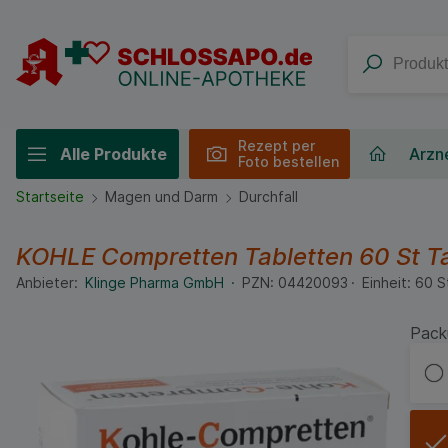
Rezept per
Alle Produkte
Arzne
Foto bestellen
Startseite
Magen und Darm
Durchfall
KOHLE Compretten Tabletten
60 St
T
Anbieter:
Klinge Pharma GmbH
PZN:
04420093
Einheit:
60
S
Pack