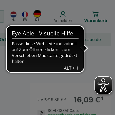
Anmelden
Warenkorb
 Ort
Bonusprogramm
Jobs
Über Schlossapo.de
16,09 €
¹
UVP:
³
19,39 €
³
SCHLOSSAPO.de
:
Versandbereit am nächsten