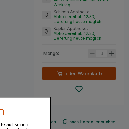
Werktag
Schloss Apotheke
:
Abholbereit ab 12:30,
Lieferung heute möglich
Kepler Apotheke
:
Abholbereit ab 12:30,
Lieferung heute möglich
Menge:
In den Warenkorb
n
n
nach Produkt suchen
nach Hersteller suchen
de auf seinen